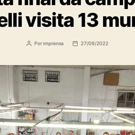
li visita 13 mu
Por
imprensa
27/09/2022
Autor
Data
do
de
post
publicação