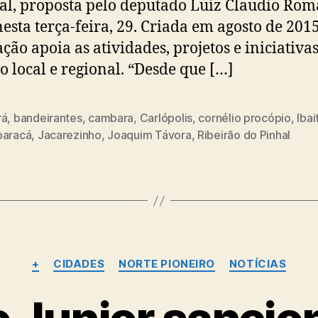
al, proposta pelo deputado Luiz Claudio Rom
nesta terça-feira, 29. Criada em agosto de 2015
ação apoia as atividades, projetos e iniciativa
o local e regional. “Desde que […]
rá
,
bandeirantes
,
cambara
,
Carlópolis
,
cornélio procópio
,
Ibait
baracá
,
Jacarezinho
,
Joaquim Távora
,
Ribeirão do Pinhal
Categorias
+
CIDADES
NORTE PIONEIRO
NOTÍCIAS