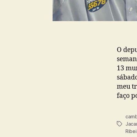
O depu
semana
13 mun
sábado
meu tr
faço p
camb
Jaca
Tags
Ribei