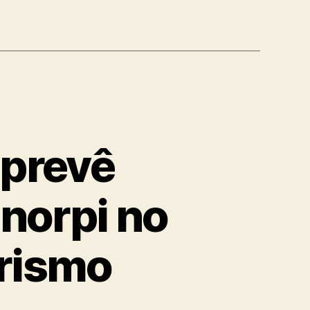
 prevê
norpi no
urismo