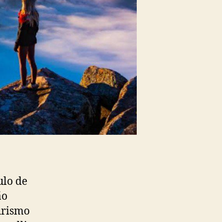
ulo de
ão
urismo