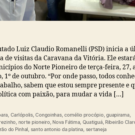
tado Luiz Claudio Romanelli (PSD) inicia a ú
 de visitas da Caravana da Vitória. Ele estar
icípios do Norte Pioneiro de terça-feira, 27, 
, 1º de outubro. “Por onde passo, todos conh
abalho, sabem que estou sempre presente e 
olítica com paixão, para mudar a vida […]
ara
,
Carlópolis
,
Congoinhas
,
cornélio procópio
,
guapirama
,
rezinho
,
norte pioneiro
,
Nova Fátima
,
Quatiguá
,
Ribeirão Clar
rão do Pinhal
,
santo antonio da platina
,
sertaneja