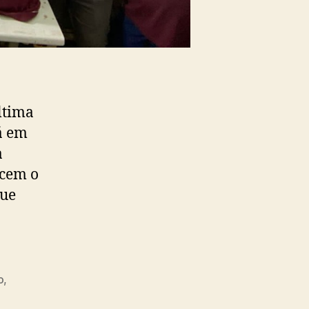
ltima
á em
a
ecem o
que
o
,