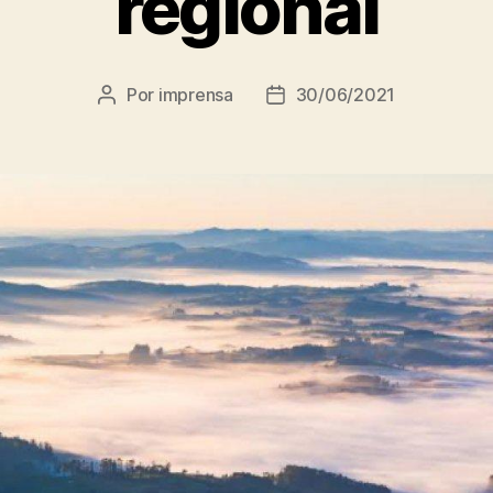
regional
Por
imprensa
30/06/2021
Autor
Data
do
de
post
publicação