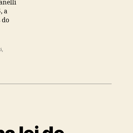
anelli
, a
s do
i
,