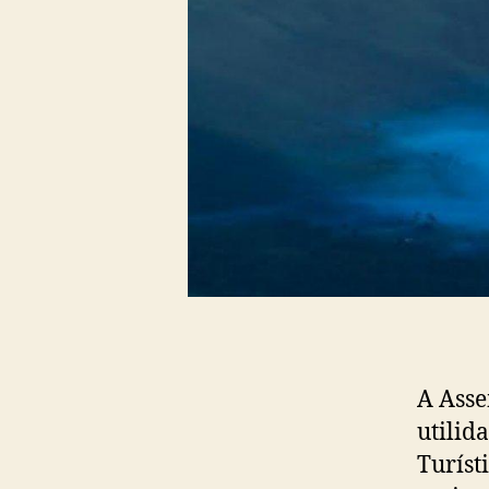
A Asse
utilid
Turíst