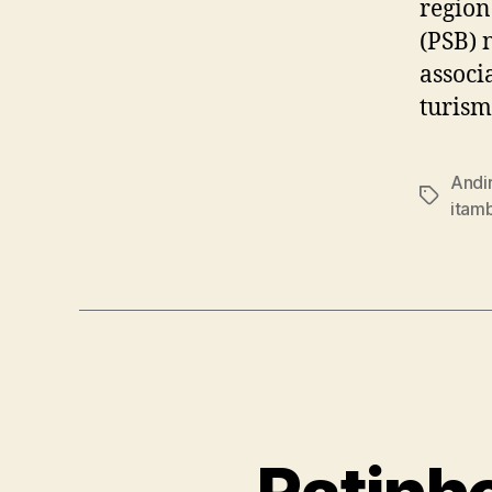
region
(PSB) 
associ
turism
Andi
Tags
itam