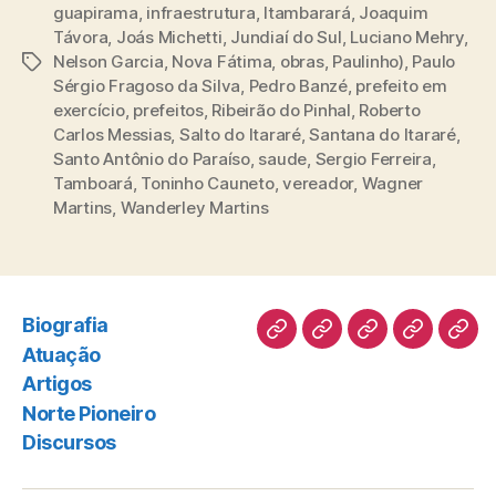
guapirama
,
infraestrutura
,
Itambarará
,
Joaquim
Távora
,
Joás Michetti
,
Jundiaí do Sul
,
Luciano Mehry
,
Nelson Garcia
,
Nova Fátima
,
obras
,
Paulinho)
,
Paulo
Tags
Sérgio Fragoso da Silva
,
Pedro Banzé
,
prefeito em
exercício
,
prefeitos
,
Ribeirão do Pinhal
,
Roberto
Carlos Messias
,
Salto do Itararé
,
Santana do Itararé
,
Santo Antônio do Paraíso
,
saude
,
Sergio Ferreira
,
Tamboará
,
Toninho Cauneto
,
vereador
,
Wagner
Martins
,
Wanderley Martins
Biografia
Biografia
Atuação
Artigos
Norte
Disc
Atuação
Pioneiro
Artigos
Norte Pioneiro
Discursos