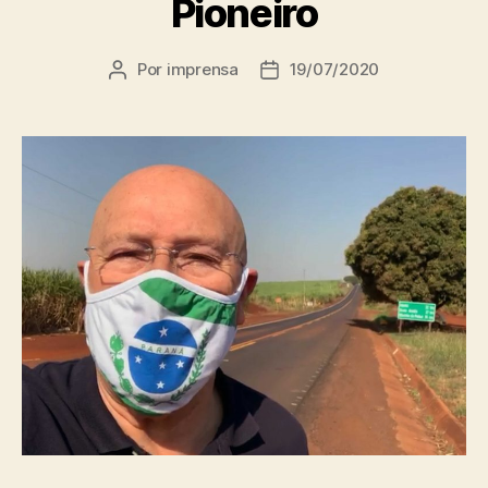
Pioneiro
Por
imprensa
19/07/2020
Autor
Data
do
de
post
publicação