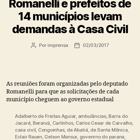
Romanelli e prefeitos de
14 municípios levam
demandas à Casa Civil
Por
imprensa
02/03/2017
Autor
Data
do
de
post
publicação
As reuniões foram organizadas pelo deputado
Romanelli para que as solicitações de cada
município cheguem ao governo estadual
Adalberto de Freitas Aguiar
,
ambulâncias
,
Barra do
Jacaré
,
Berano)
,
Carlinhos
,
Carlos Cesar de Carvalho
,
casa civil
,
Congoinhas
,
de Abatiá
,
de Santa Mônica
,
Eclair Rauen
,
Gelson Mansur
,
govenrno do parana
,