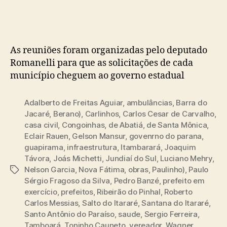
post
publicação
As reuniões foram organizadas pelo deputado
Romanelli para que as solicitações de cada
município cheguem ao governo estadual
Adalberto de Freitas Aguiar
,
ambulâncias
,
Barra do
Jacaré
,
Berano)
,
Carlinhos
,
Carlos Cesar de Carvalho
,
casa civil
,
Congoinhas
,
de Abatiá
,
de Santa Mônica
,
Eclair Rauen
,
Gelson Mansur
,
govenrno do parana
,
guapirama
,
infraestrutura
,
Itambarará
,
Joaquim
Távora
,
Joás Michetti
,
Jundiaí do Sul
,
Luciano Mehry
,
Nelson Garcia
,
Nova Fátima
,
obras
,
Paulinho)
,
Paulo
Tags
Sérgio Fragoso da Silva
,
Pedro Banzé
,
prefeito em
exercício
,
prefeitos
,
Ribeirão do Pinhal
,
Roberto
Carlos Messias
,
Salto do Itararé
,
Santana do Itararé
,
Santo Antônio do Paraíso
,
saude
,
Sergio Ferreira
,
Tamboará
,
Toninho Cauneto
,
vereador
,
Wagner