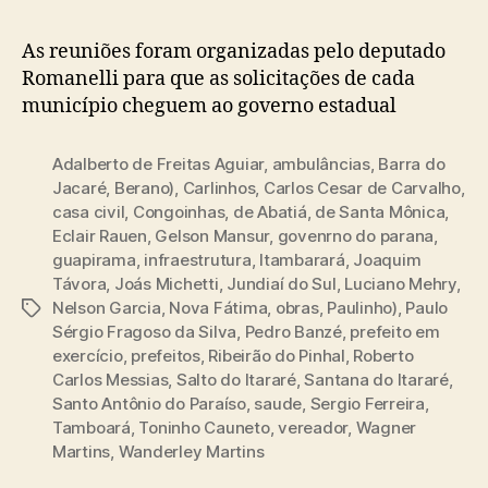
As reuniões foram organizadas pelo deputado
Romanelli para que as solicitações de cada
município cheguem ao governo estadual
Adalberto de Freitas Aguiar
,
ambulâncias
,
Barra do
Jacaré
,
Berano)
,
Carlinhos
,
Carlos Cesar de Carvalho
,
casa civil
,
Congoinhas
,
de Abatiá
,
de Santa Mônica
,
Eclair Rauen
,
Gelson Mansur
,
govenrno do parana
,
guapirama
,
infraestrutura
,
Itambarará
,
Joaquim
Távora
,
Joás Michetti
,
Jundiaí do Sul
,
Luciano Mehry
,
Nelson Garcia
,
Nova Fátima
,
obras
,
Paulinho)
,
Paulo
Tags
Sérgio Fragoso da Silva
,
Pedro Banzé
,
prefeito em
exercício
,
prefeitos
,
Ribeirão do Pinhal
,
Roberto
Carlos Messias
,
Salto do Itararé
,
Santana do Itararé
,
Santo Antônio do Paraíso
,
saude
,
Sergio Ferreira
,
Tamboará
,
Toninho Cauneto
,
vereador
,
Wagner
Martins
,
Wanderley Martins