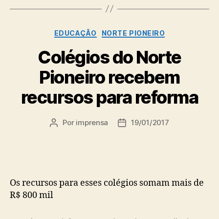
Categorias
EDUCAÇÃO
NORTE PIONEIRO
Colégios do Norte
Pioneiro recebem
recursos para reforma
Por
imprensa
19/01/2017
Autor
Data
do
de
post
publicação
Os recursos para esses colégios somam mais de
R$ 800 mil