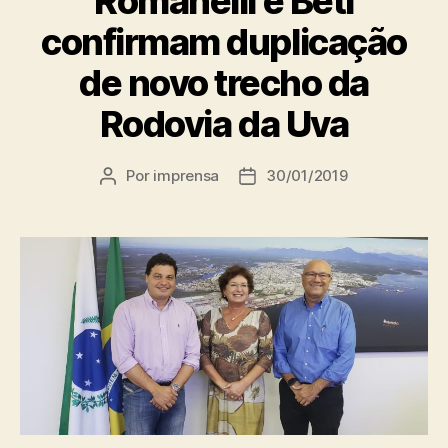
Romanelli e Beti
confirmam duplicação
de novo trecho da
Rodovia da Uva
Por
imprensa
30/01/2019
Autor
Data
do
de
post
publicação