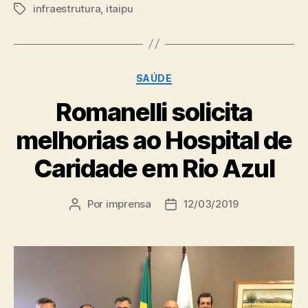
infraestrutura
,
itaipu
Tags
Categorias
SAÚDE
Romanelli solicita
melhorias ao Hospital de
Caridade em Rio Azul
Por
imprensa
12/03/2019
Autor
Data
do
de
post
publicação