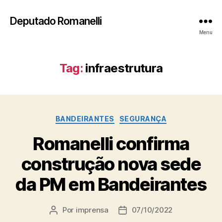
Deputado Romanelli
Menu
Tag:
infraestrutura
Categorias
BANDEIRANTES
SEGURANÇA
Romanelli confirma
construção nova sede
da PM em Bandeirantes
Por
imprensa
07/10/2022
Autor
Data
do
de