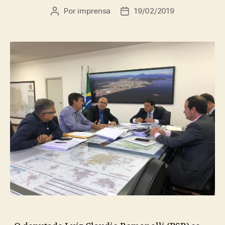
Por
imprensa
19/02/2019
Autor
Data
do
de
post
publicação