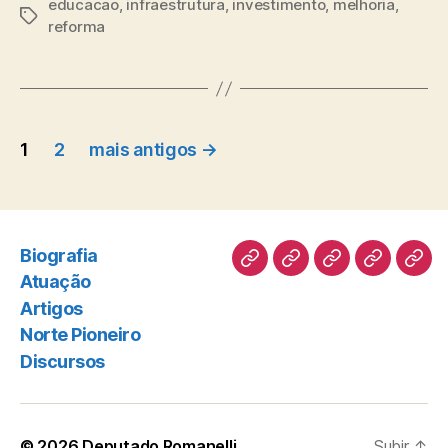
educacao
,
infraestrutura
,
investimento
,
melhoria
,
Tags
reforma
Paginação
1
2
mais antigos
→
de
posts
Biografia
Biografia
Atuação
Artigos
Norte
Disc
Atuação
Pioneiro
Artigos
Norte Pioneiro
Discursos
© 2026
Deputado Romanelli
Subir
↑