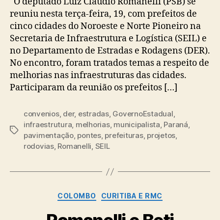
O deputado Luiz Claudio Romanelli (PSB) se
reuniu nesta terça-feira, 19, com prefeitos de
cinco cidades do Noroeste e Norte Pioneiro na
Secretaria de Infraestrutura e Logística (SEIL) e
no Departamento de Estradas e Rodagens (DER).
No encontro, foram tratados temas a respeito de
melhorias nas infraestruturas das cidades.
Participaram da reunião os prefeitos […]
convenios
,
der
,
estradas
,
GovernoEstadual
,
infraestrutura
,
melhorias
,
municipalista
,
Paraná
,
Tags
pavimentação
,
pontes
,
prefeituras
,
projetos
,
rodovias
,
Romanelli
,
SEIL
Categorias
COLOMBO
CURITIBA E RMC