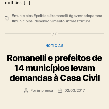
milhões. […]
#municipios #politica #romanelli #governodoparana
Tags
#municipios
,
desenvolvimento
,
infraestrutura
Categorias
NOTÍCIAS
Romanelli e prefeitos de
14 municípios levam
demandas à Casa Civil
Por
imprensa
02/03/2017
Autor
Data
do
de
post
publicação