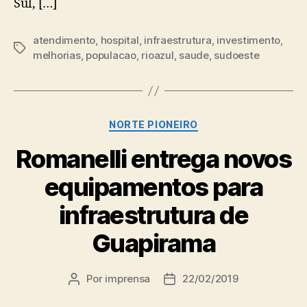
Sul, […]
atendimento
,
hospital
,
infraestrutura
,
investimento
,
Tags
melhorias
,
populacao
,
rioazul
,
saude
,
sudoeste
Categorias
NORTE PIONEIRO
Romanelli entrega novos
equipamentos para
infraestrutura de
Guapirama
Por
imprensa
22/02/2019
Autor
Data
do
de