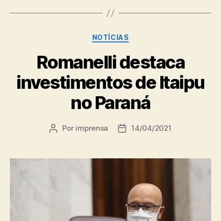
Categorias
NOTÍCIAS
Romanelli destaca
investimentos de Itaipu
no Paraná
Por
imprensa
14/04/2021
Autor
Data
do
de
post
publicação