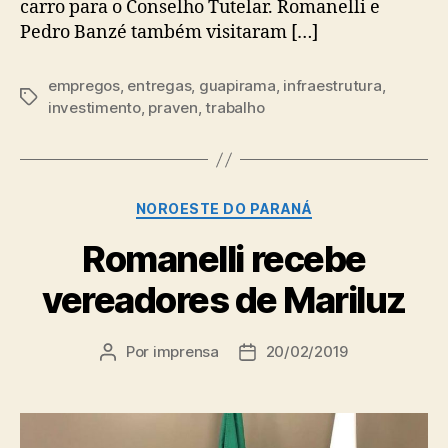
carro para o Conselho Tutelar. Romanelli e
Pedro Banzé também visitaram […]
empregos
,
entregas
,
guapirama
,
infraestrutura
,
Tags
investimento
,
praven
,
trabalho
Categorias
NOROESTE DO PARANÁ
Romanelli recebe
vereadores de Mariluz
Por
imprensa
20/02/2019
Autor
Data
do
de
post
publicação