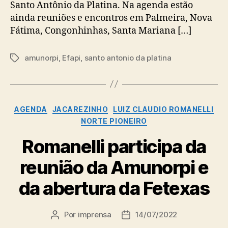
Santo Antônio da Platina. Na agenda estão
ainda reuniões e encontros em Palmeira, Nova
Fátima, Congonhinhas, Santa Mariana […]
amunorpi
,
Efapi
,
santo antonio da platina
Tags
Categorias
AGENDA
JACAREZINHO
LUIZ CLAUDIO ROMANELLI
NORTE PIONEIRO
Romanelli participa da
reunião da Amunorpi e
da abertura da Fetexas
Por
imprensa
14/07/2022
Autor
Data
do
de