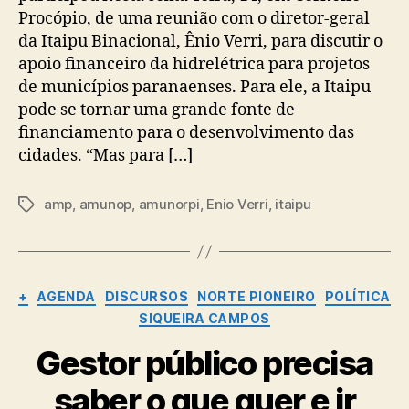
Procópio, de uma reunião com o diretor-geral
da Itaipu Binacional, Ênio Verri, para discutir o
apoio financeiro da hidrelétrica para projetos
de municípios paranaenses. Para ele, a Itaipu
pode se tornar uma grande fonte de
financiamento para o desenvolvimento das
cidades. “Mas para […]
amp
,
amunop
,
amunorpi
,
Enio Verri
,
itaipu
Tags
Categorias
+
AGENDA
DISCURSOS
NORTE PIONEIRO
POLÍTICA
SIQUEIRA CAMPOS
Gestor público precisa
saber o que quer e ir