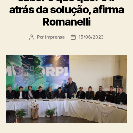
atrás da solução, afirma
Romanelli
Por
imprensa
15/06/2023
Autor
Data
do
de
post
publicação