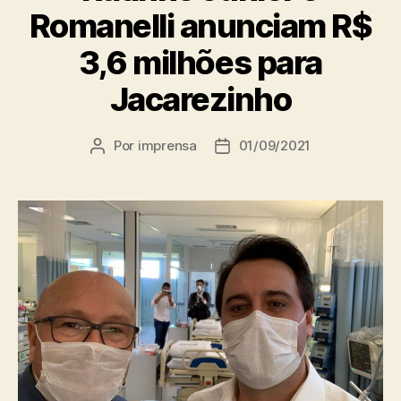
Romanelli anunciam R$
3,6 milhões para
Jacarezinho
Por
imprensa
01/09/2021
Autor
Data
do
de
post
publicação