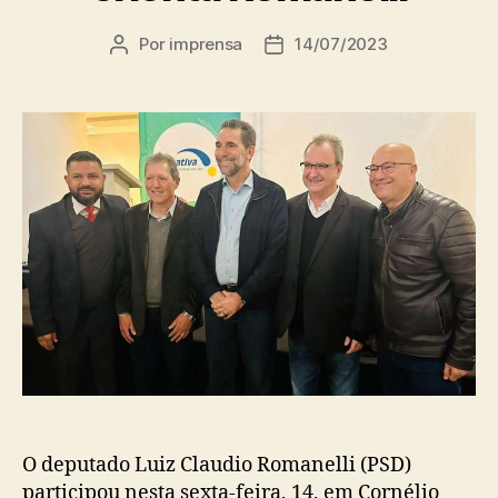
Por
imprensa
14/07/2023
Autor
Data
do
de
post
publicação
O deputado Luiz Claudio Romanelli (PSD)
participou nesta sexta-feira, 14, em Cornélio