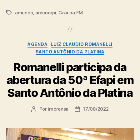
amunop
,
amunorpi
,
Grauna FM
Tags
Categorias
AGENDA
LUIZ CLAUDIO ROMANELLI
SANTO ANTÔNIO DA PLATINA
Romanelli participa da
abertura da 50ª Efapi em
Santo Antônio da Platina
Por
imprensa
17/08/2022
Autor
Data
do
de
post
publicação