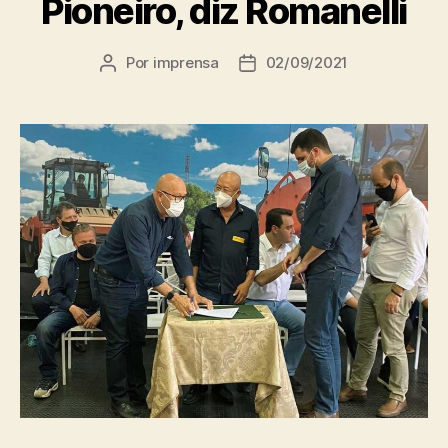
Pioneiro, diz Romanelli
Por
imprensa
02/09/2021
Autor
Data
do
de
post
publicação