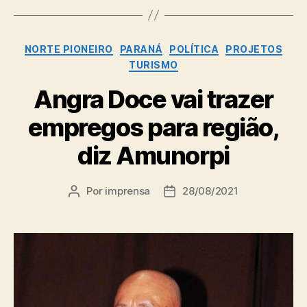
Categorias
NORTE PIONEIRO
PARANÁ
POLÍTICA
PROJETOS
TURISMO
Angra Doce vai trazer
empregos para região,
diz Amunorpi
Por
imprensa
28/08/2021
Autor
Data
do
de
post
publicação