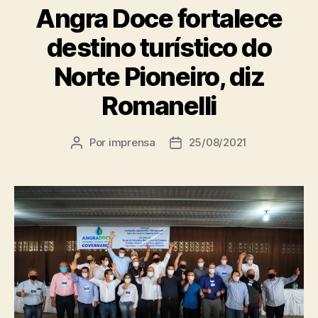
Angra Doce fortalece
destino turístico do
Norte Pioneiro, diz
Romanelli
Por
imprensa
25/08/2021
Autor
Data
do
de
post
publicação