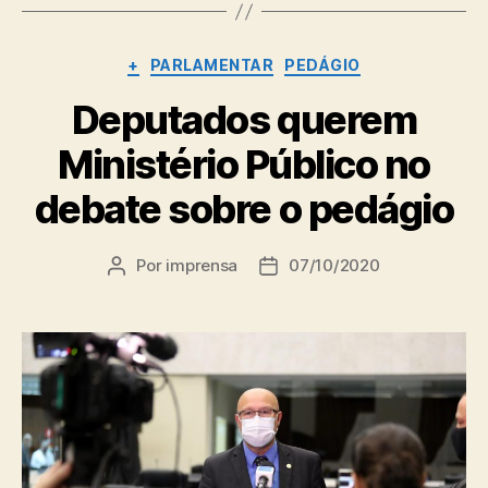
Categorias
+
PARLAMENTAR
PEDÁGIO
Deputados querem
Ministério Público no
debate sobre o pedágio
Por
imprensa
07/10/2020
Autor
Data
do
de
post
publicação