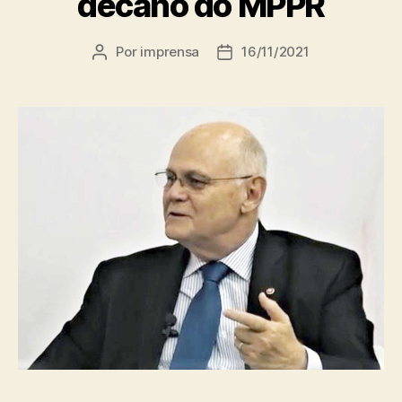
decano do MPPR
Por
imprensa
16/11/2021
Autor
Data
do
de
post
publicação