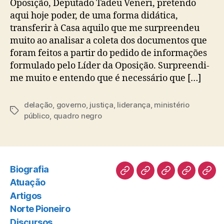
Oposição, Deputado Tadeu Veneri, pretendo
aqui hoje poder, de uma forma didática,
transferir à Casa aquilo que me surpreendeu
muito ao analisar a coleta dos documentos que
foram feitos a partir do pedido de informações
formulado pelo Líder da Oposição. Surpreendi-
me muito e entendo que é necessário que […]
delação
,
governo
,
justiça
,
liderança
,
ministério
Tags
público
,
quadro negro
Biografia
Biografia
Atuação
Artigos
Norte
Disc
Atuação
Pioneiro
Artigos
Norte Pioneiro
Discursos