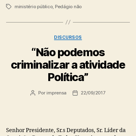
ministério público
,
Pedágio não
Tags
Categorias
DISCURSOS
“Não podemos
criminalizar a atividade
Política”
Por
imprensa
22/09/2017
Autor
Data
do
de
post
publicação
Senhor Presidente, Sr.s Deputados, Sr. Líder da