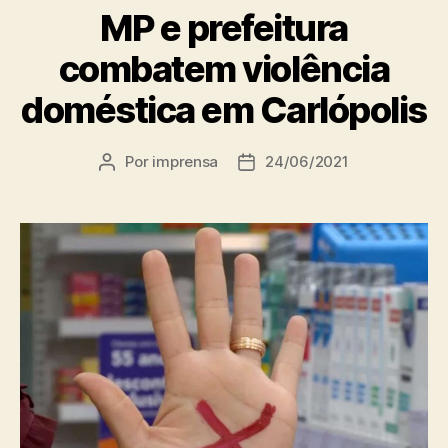
MP e prefeitura
combatem violência
doméstica em Carlópolis
Por
imprensa
24/06/2021
Autor
Data
do
de
post
publicação