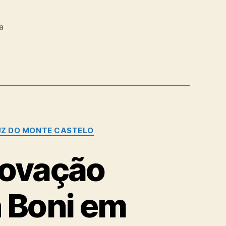
a
Z DO MONTE CASTELO
rovação
n Boni em