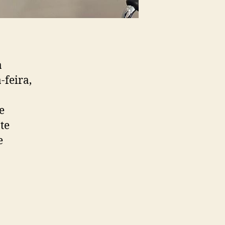
a
-feira,
e
te
e