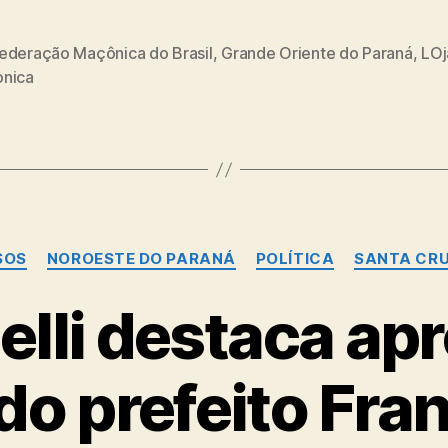
ederação Maçônica do Brasil
,
Grande Oriente do Paraná
,
LOj
nica
Categorias
SOS
NOROESTE DO PARANÁ
POLÍTICA
SANTA CRU
lli destaca ap
do prefeito Fra