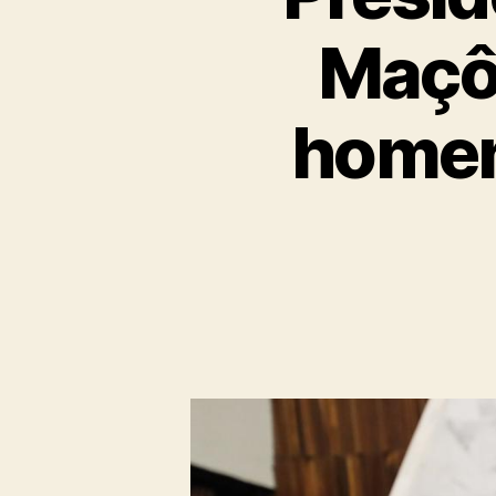
Maçôn
homen