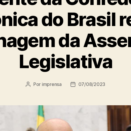
ica do Brasil 
agem da Asse
Legislativa
Por
imprensa
07/08/2023
Autor
Data
do
de
post
publicação