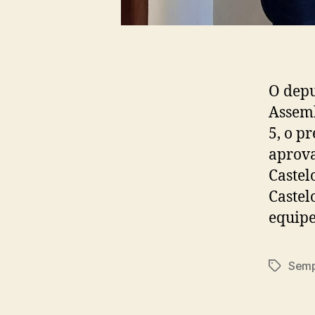
O depu
Assemb
5, o p
aprova
Castel
Castel
equipe
Semp
Tags