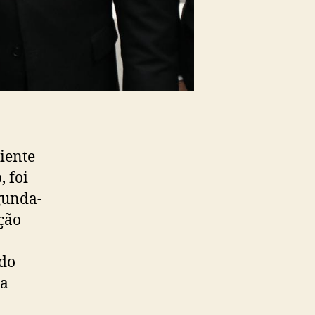
iente
 foi
gunda-
ção
 do
ta