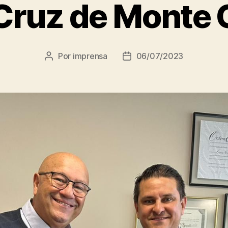
Cruz de Monte 
Por
imprensa
06/07/2023
Autor
Data
do
de
post
publicação