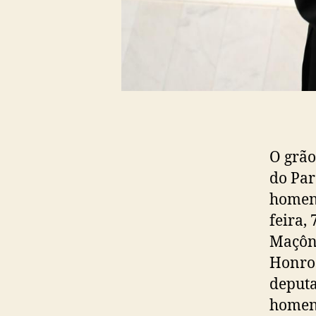
O grão
do Par
homena
feira,
Maçôni
Honros
deputa
homena