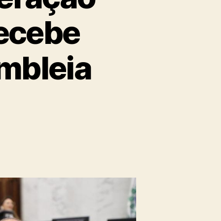
recebe
mbleia