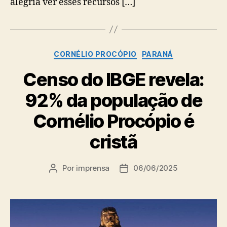
alegria ver esses recursos […]
Categorias
CORNÉLIO PROCÓPIO
PARANÁ
Censo do IBGE revela:
92% da população de
Cornélio Procópio é
cristã
Por
imprensa
06/06/2025
Autor
Data
do
de
post
publicação