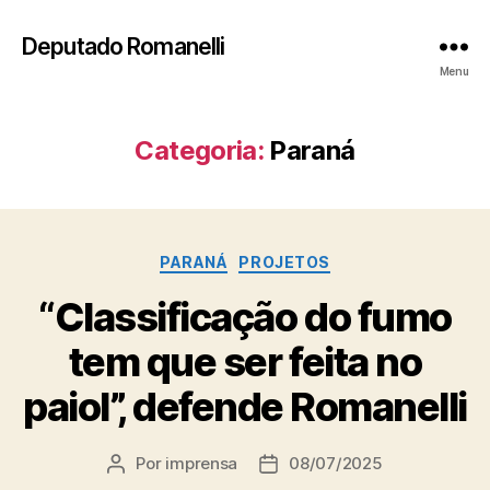
Deputado Romanelli
Menu
Categoria:
Paraná
Categorias
PARANÁ
PROJETOS
“Classificação do fumo
tem que ser feita no
paiol”, defende Romanelli
Por
imprensa
08/07/2025
Autor
Data
do
de