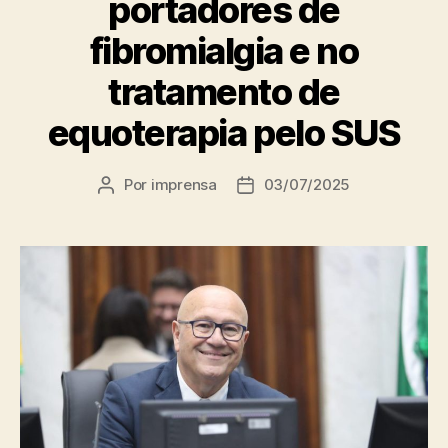
portadores de
fibromialgia e no
tratamento de
equoterapia pelo SUS
Por
imprensa
03/07/2025
Autor
Data
do
de
post
publicação