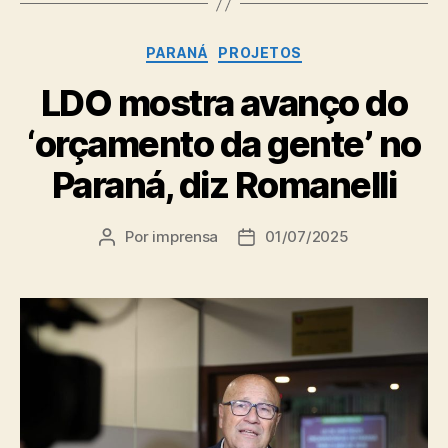
Categorias
PARANÁ
PROJETOS
LDO mostra avanço do
‘orçamento da gente’ no
Paraná, diz Romanelli
Por
imprensa
01/07/2025
Autor
Data
do
de
post
publicação