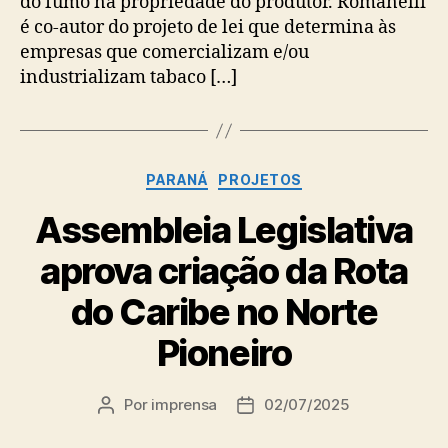
do fumo na propriedade do produtor. Romanelli
é co-autor do projeto de lei que determina às
empresas que comercializam e/ou
industrializam tabaco […]
Categorias
PARANÁ
PROJETOS
Assembleia Legislativa
aprova criação da Rota
do Caribe no Norte
Pioneiro
Por
imprensa
02/07/2025
Autor
Data
do
de