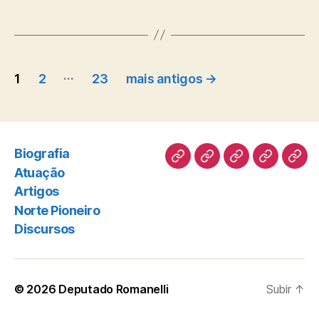
Paginação
…
1
2
23
mais antigos
→
de
posts
Biografia
Biografia
Atuação
Artigos
Norte
Disc
Atuação
Pioneiro
Artigos
Norte Pioneiro
Discursos
© 2026
Deputado Romanelli
Subir
↑