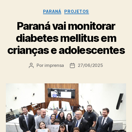
Categorias
PARANÁ
PROJETOS
Paraná vai monitorar
diabetes mellitus em
crianças e adolescentes
Por
imprensa
27/06/2025
Autor
Data
do
de
post
publicação