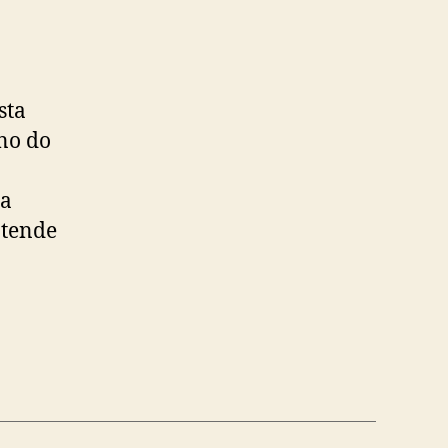
sta
no do
ia
atende