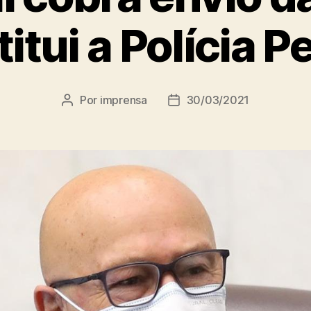
titui a Polícia P
Por
imprensa
30/03/2021
Autor
Data
do
de
post
publicação