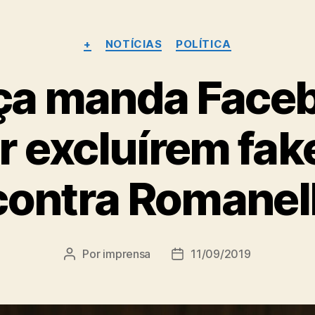
Categorias
+
NOTÍCIAS
POLÍTICA
ça manda Face
r excluírem fa
contra Romanell
Por
imprensa
11/09/2019
Autor
Data
do
de
post
publicação