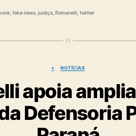
book
,
fake news
,
justiça
,
Romanelli
,
twitter
Categorias
+
NOTÍCIAS
li apoia ampli
da Defensoria 
Paraná