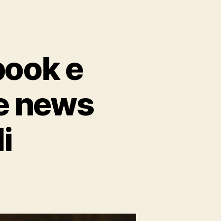
book e
ke news
i