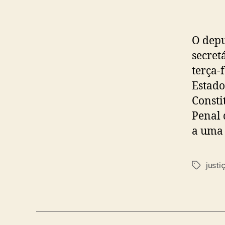
O depu
secret
terça-
Estado
Consti
Penal 
a uma 
justi
Tags