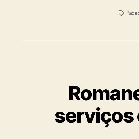
face
Tags
Romanel
serviços 