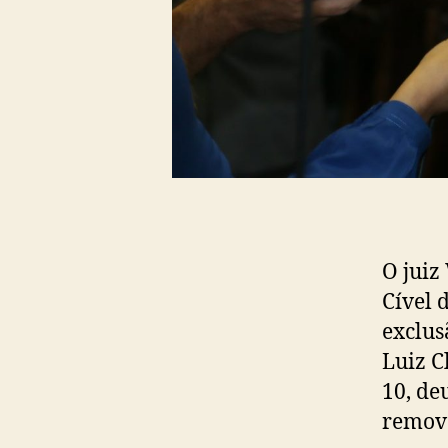
O juiz
Cível 
exclus
Luiz C
10, de
remova