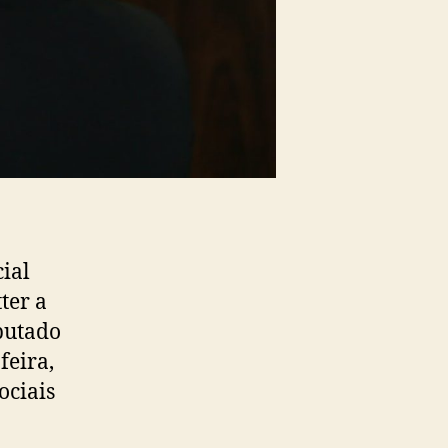
ial
ter a
eputado
feira,
ociais