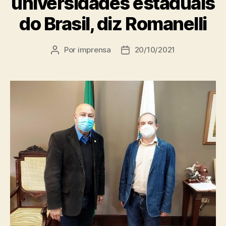
universidades estaduais
do Brasil, diz Romanelli
Por
imprensa
20/10/2021
Autor
Data
do
de
post
publicação