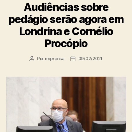
Audiências sobre
pedágio serão agora em
Londrina e Cornélio
Procópio
Por
imprensa
09/02/2021
Autor
Data
do
de
post
publicação