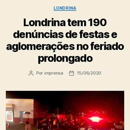
Categorias
LONDRINA
Londrina tem 190
denúncias de festas e
aglomerações no feriado
prolongado
Por
imprensa
15/06/2020
Autor
Data
do
de
post
publicação