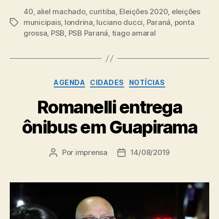
40
,
aliel machado
,
curitiba
,
Eleições 2020
,
eleições
municipais
,
londrina
,
luciano ducci
,
Paraná
,
ponta
Tags
grossa
,
PSB
,
PSB Paraná
,
tiago amaral
Categorias
AGENDA
CIDADES
NOTÍCIAS
Romanelli entrega
ônibus em Guapirama
Por
imprensa
14/08/2019
Autor
Data
do
de
post
publicação