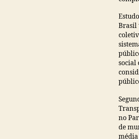
Estudo
Brasil
coleti
sistem
públic
social
consid
públic
Segund
Transp
no Par
de mun
média 