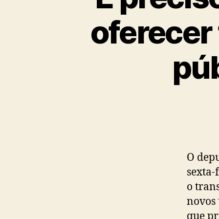
oferecer 
púb
O depu
sexta-
o tran
novos 
que pr