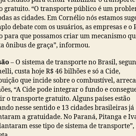
o gratuito. “O transporte público é um probl
odas as cidades. Em Cornélio nós estamos sug
lo debate com os usuários, as empresas e o 
o para que possamos criar um mecanismo qu
a ônibus de graça”, informou.
são
– O sistema de transporte no Brasil, segu
lli, custa hoje R$ 46 bilhões e só a Cide,
buição que incide sobre o combustível, arrec
hões, “A Cide pode integrar o fundo e consegu
ir o transporte gratuito. Alguns países estão
ndo nesse sentido e 13 cidades brasileiras já
taram a gratuidade. No Paraná, Pitanga e Iv
lantaram esse tipo de sistema de transporte”,
ta.