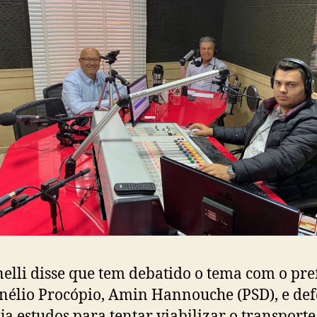
lli disse que tem debatido o tema com o pre
nélio Procópio, Amin Hannouche (PSD), e de
ja estudos para tentar viabilizar o transporte