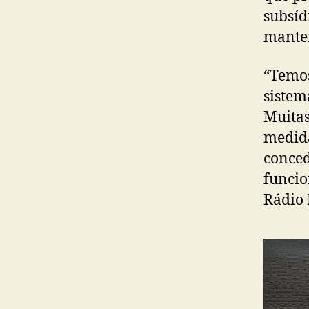
subsíd
manter
“Temos
sistem
Muitas
medida
conced
funcio
Rádio 