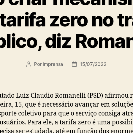
tarifa zero no 
lico, diz Roman
Por
imprensa
15/07/2022
Autor
Data
do
de
post
publicação
tado Luiz Claudio Romanelli (PSD) afirmou 
feira, 15, que é necessário avançar em soluçõ
sporte coletivo para que o serviço consiga atr
usuários. Para ele, a tarifa zero é uma possib
ecisa ser estudada, até em função dos enorm