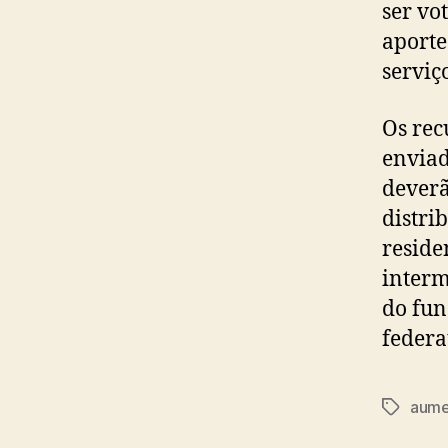
ser vo
aporte
serviç
Os rec
enviad
deverã
distri
reside
interm
do fun
federa
aume
Tags