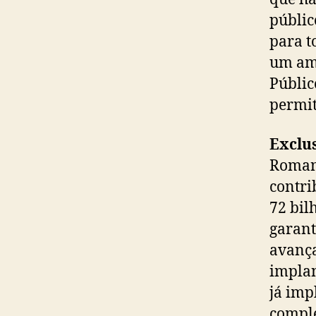
públic
para t
um amp
Públic
permit
Exclu
Romane
contri
72 bil
garant
avança
implan
já imp
comple