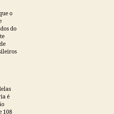
que o
e
ídos do
te
ade
ileiros
delas
ia é
ão
e 108