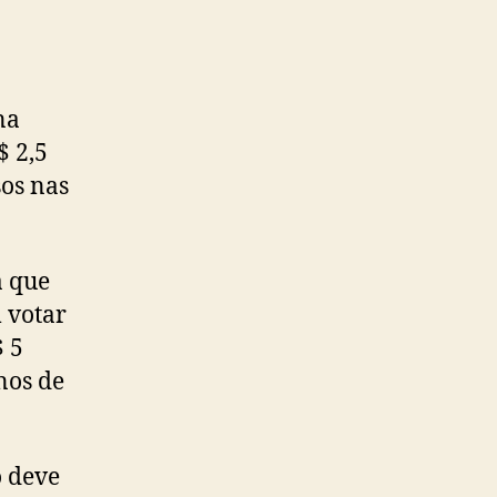
na
$ 2,5
sos nas
a que
 votar
$ 5
nos de
o deve