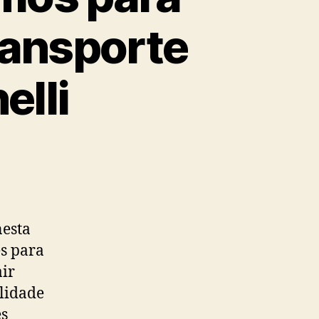
transporte
elli
nesta
es para
air
ilidade
es