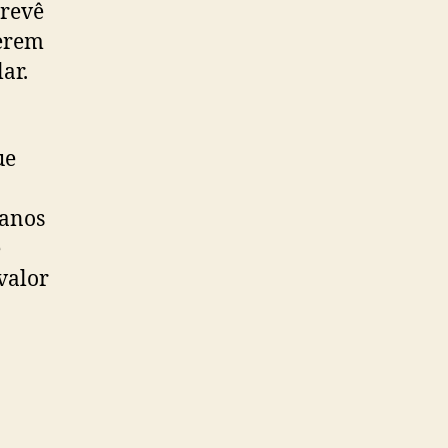
prevê
cerem
ar.
ue
 anos
e
valor