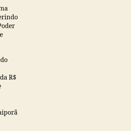
ema
erindo
Poder
e
ndo
ada R$
e
aiporã