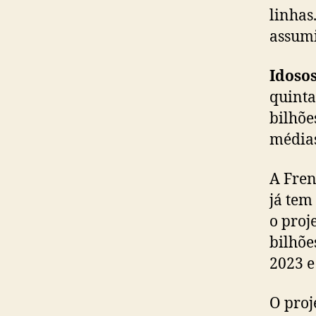
linhas
assumi
Idoso
quinta
bilhõe
médias
A Fren
já tem
o proj
bilhõe
2023 e
O proj