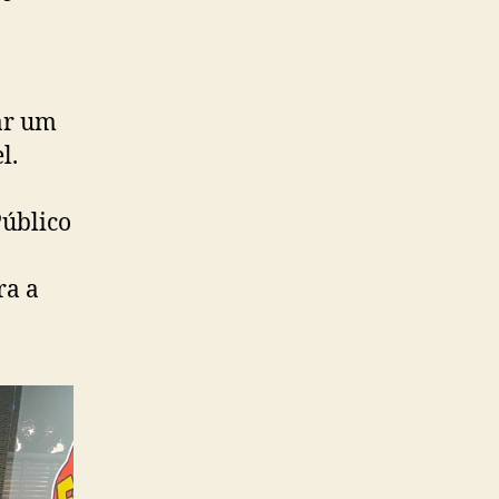
ar um
l.
Público
ra a