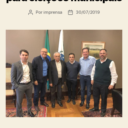
Por
imprensa
30/07/2019
Autor
Data
do
de
post
publicação