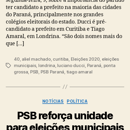
segunda-feira, 9, sobre a importância do partido
ter candidato a prefeito na maioria das cidades
do Paraná, principalmente nos grandes
colégios eleitorais do estado. Ducci é pré-
candidato a prefeito em Curitiba e Tiago
Amaral, em Londrina. “São dois nomes mais do
que […]
40
,
aliel machado
,
curitiba
,
Eleições 2020
,
eleições
municipais
,
londrina
,
luciano ducci
,
Paraná
,
ponta
Tags
grossa
,
PSB
,
PSB Paraná
,
tiago amaral
Categorias
NOTÍCIAS
POLÍTICA
PSB reforça unidade
para eleições municipais