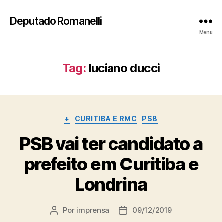
Deputado Romanelli
Menu
Tag:
luciano ducci
Categorias
+
CURITIBA E RMC
PSB
PSB vai ter candidato a
prefeito em Curitiba e
Londrina
Por
imprensa
09/12/2019
Autor
Data
do
de