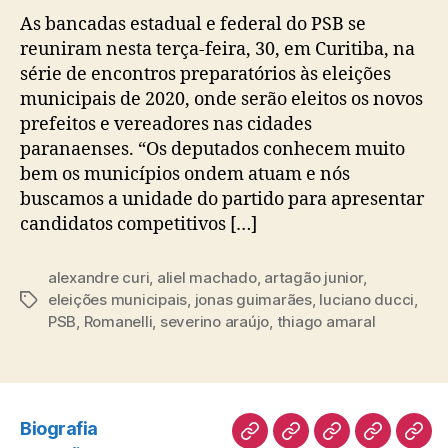
As bancadas estadual e federal do PSB se
reuniram nesta terça-feira, 30, em Curitiba, na
série de encontros preparatórios às eleições
municipais de 2020, onde serão eleitos os novos
prefeitos e vereadores nas cidades
paranaenses. “Os deputados conhecem muito
bem os municípios ondem atuam e nós
buscamos a unidade do partido para apresentar
candidatos competitivos […]
alexandre curi
,
aliel machado
,
artagão junior
,
eleições municipais
,
jonas guimarães
,
luciano ducci
,
Tags
PSB
,
Romanelli
,
severino araújo
,
thiago amaral
Biografia
Biografia
Atuação
Artigos
Norte
Disc