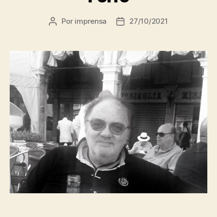
Por
imprensa
27/10/2021
Autor
Data
do
de
post
publicação