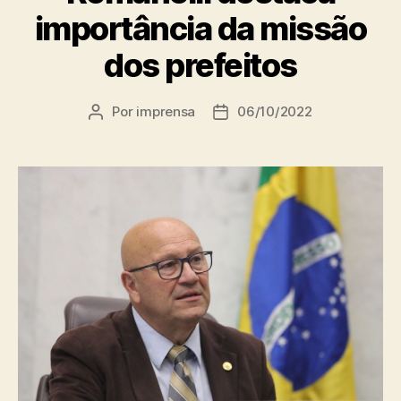
importância da missão
dos prefeitos
Por
imprensa
06/10/2022
Autor
Data
do
de
post
publicação