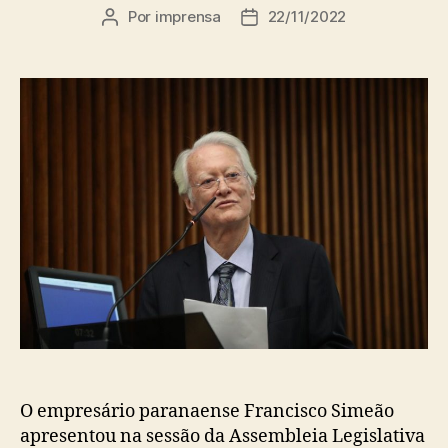
Por
imprensa
22/11/2022
Autor
Data
do
de
post
publicação
O empresário paranaense Francisco Simeão
apresentou na sessão da Assembleia Legislativa