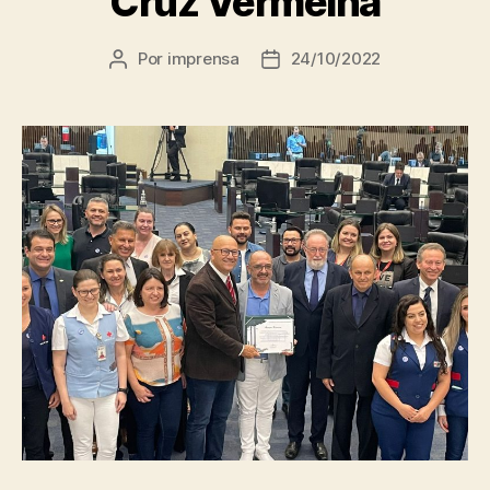
Cruz Vermelha
Por
imprensa
24/10/2022
Autor
Data
do
de
post
publicação