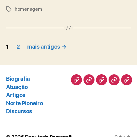
homenagem
Tags
Paginação
1
2
mais antigos
→
de
posts
Biografia
Biografia
Atuação
Artigos
Norte
Disc
Atuação
Pioneiro
Artigos
Norte Pioneiro
Discursos