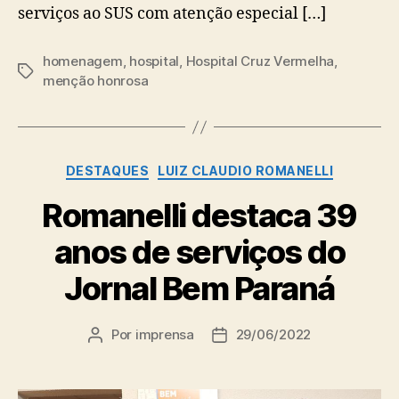
serviços ao SUS com atenção especial […]
homenagem
,
hospital
,
Hospital Cruz Vermelha
,
Tags
menção honrosa
Categorias
DESTAQUES
LUIZ CLAUDIO ROMANELLI
Romanelli destaca 39
anos de serviços do
Jornal Bem Paraná
Por
imprensa
29/06/2022
Autor
Data
do
de
post
publicação