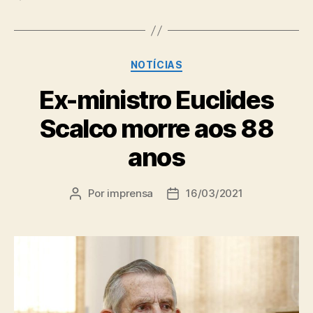
Categorias
NOTÍCIAS
Ex-ministro Euclides
Scalco morre aos 88
anos
Por
imprensa
16/03/2021
Autor
Data
do
de
post
publicação