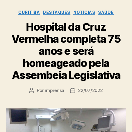
Categorias
CURITIBA
DESTAQUES
NOTÍCIAS
SAÚDE
Hospital da Cruz
Vermelha completa 75
anos e será
homeageado pela
Assembeia Legislativa
Por
imprensa
22/07/2022
Autor
Data
do
de
post
publicação