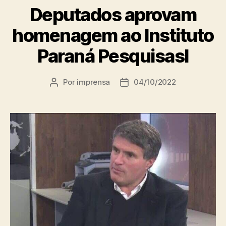
Deputados aprovam
homenagem ao Instituto
Paraná PesquisasI
Por
imprensa
04/10/2022
Autor
Data
do
de
post
publicação