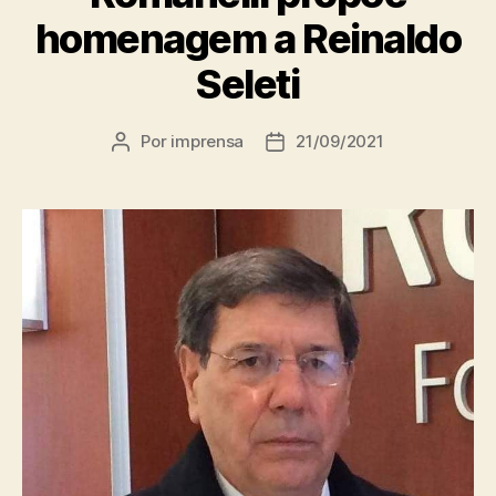
homenagem a Reinaldo
Seleti
Por
imprensa
21/09/2021
Autor
Data
do
de
post
publicação