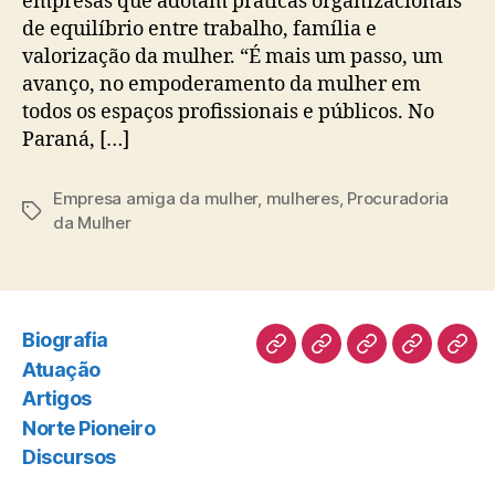
empresas que adotam práticas organizacionais
de equilíbrio entre trabalho, família e
valorização da mulher. “É mais um passo, um
avanço, no empoderamento da mulher em
todos os espaços profissionais e públicos. No
Paraná, […]
Empresa amiga da mulher
,
mulheres
,
Procuradoria
Tags
da Mulher
Biografia
Biografia
Atuação
Artigos
Norte
Disc
Atuação
Pioneiro
Artigos
Norte Pioneiro
Discursos