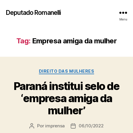
Deputado Romanelli
Menu
Tag:
Empresa amiga da mulher
Categorias
DIREITO DAS MULHERES
Paraná institui selo de
‘empresa amiga da
mulher’
Por
imprensa
06/10/2022
Autor
Data
do
de