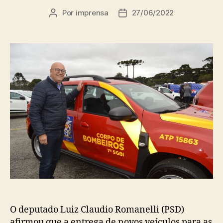
Por
imprensa
27/06/2022
Autor
Data
do
de
post
publicação
O deputado Luiz Claudio Romanelli (PSD)
afirmou que a entrega de novos veículos para as