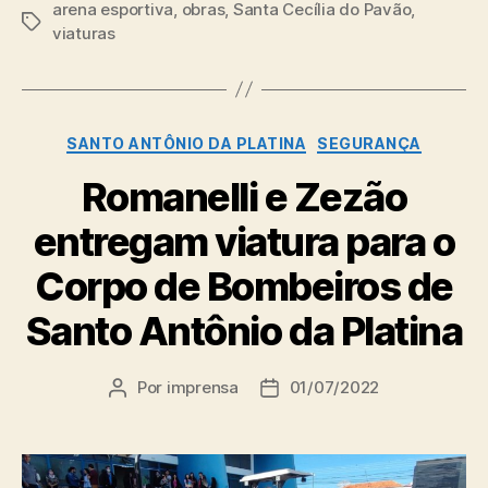
arena esportiva
,
obras
,
Santa Cecília do Pavão
,
Tags
viaturas
Categorias
SANTO ANTÔNIO DA PLATINA
SEGURANÇA
Romanelli e Zezão
entregam viatura para o
Corpo de Bombeiros de
Santo Antônio da Platina
Por
imprensa
01/07/2022
Autor
Data
do
de
post
publicação