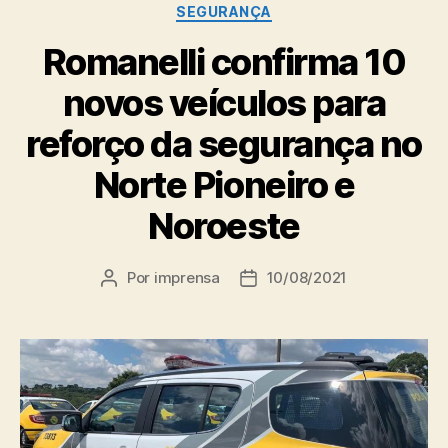
SEGURANÇA
Romanelli confirma 10
novos veículos para
reforço da segurança no
Norte Pioneiro e
Noroeste
Por
imprensa
10/08/2021
Autor
Data
do
de
post
publicação