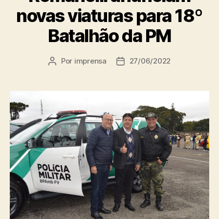
novas viaturas para 18º
Batalhão da PM
Por
imprensa
27/06/2022
Autor
Data
do
de
post
publicação