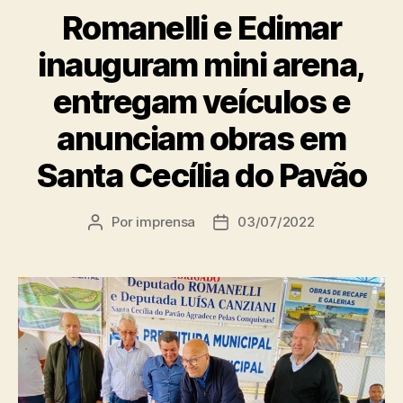
Romanelli e Edimar
inauguram mini arena,
entregam veículos e
anunciam obras em
Santa Cecília do Pavão
Por
imprensa
03/07/2022
Autor
Data
do
de
post
publicação