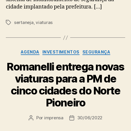
cidade implantado pela prefeitura. […]
sertaneja
,
viaturas
Tags
Categorias
AGENDA
INVESTIMENTOS
SEGURANÇA
Romanelli entrega novas
viaturas para a PM de
cinco cidades do Norte
Pioneiro
Por
imprensa
30/06/2022
Autor
Data
do
de
post
publicação