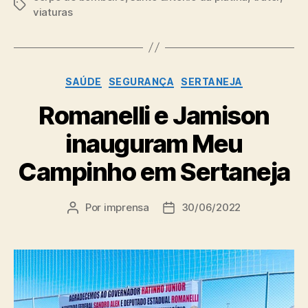
Tags
viaturas
Categorias
SAÚDE
SEGURANÇA
SERTANEJA
Romanelli e Jamison
inauguram Meu
Campinho em Sertaneja
Por
imprensa
30/06/2022
Autor
Data
do
de
post
publicação