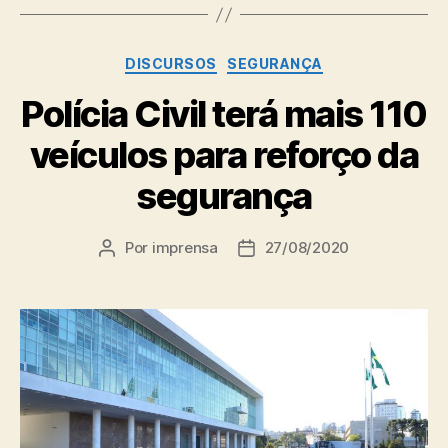
Categorias
DISCURSOS
SEGURANÇA
Polícia Civil terá mais 110
veículos para reforço da
segurança
Por
imprensa
27/08/2020
Autor
Data
do
de
post
publicação