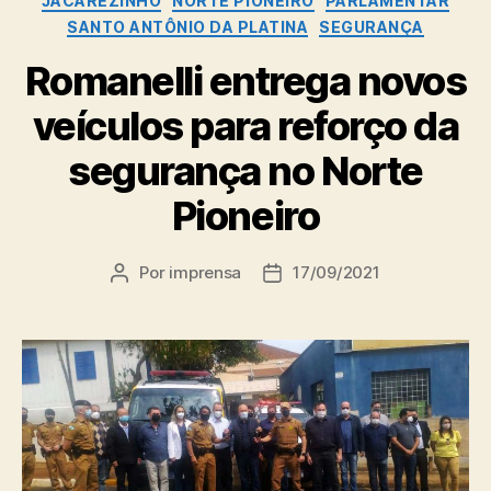
JACAREZINHO
NORTE PIONEIRO
PARLAMENTAR
SANTO ANTÔNIO DA PLATINA
SEGURANÇA
Romanelli entrega novos
veículos para reforço da
segurança no Norte
Pioneiro
Por
imprensa
17/09/2021
Autor
Data
do
de
post
publicação