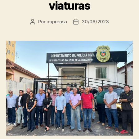
viaturas
Por
imprensa
30/06/2023
Autor
Data
do
de
post
publicação