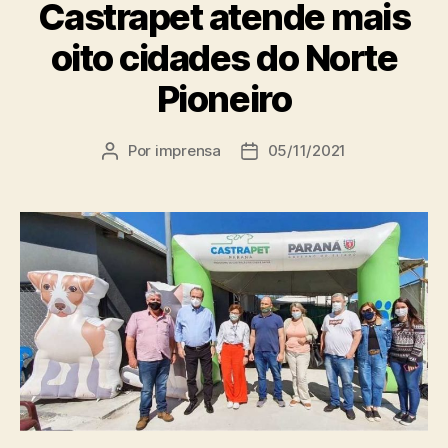
Castrapet atende mais
oito cidades do Norte
Pioneiro
Por
imprensa
05/11/2021
Autor
Data
do
de
post
publicação