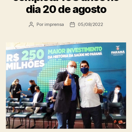
dia 20 de agosto
Por
imprensa
05/08/2022
Autor
Data
do
de
post
publicação