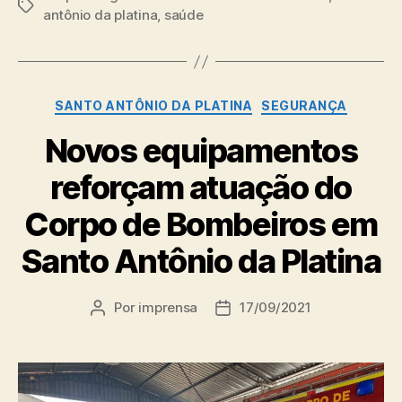
Tags
antônio da platina
,
saúde
Categorias
SANTO ANTÔNIO DA PLATINA
SEGURANÇA
Novos equipamentos
reforçam atuação do
Corpo de Bombeiros em
Santo Antônio da Platina
Por
imprensa
17/09/2021
Autor
Data
do
de
post
publicação