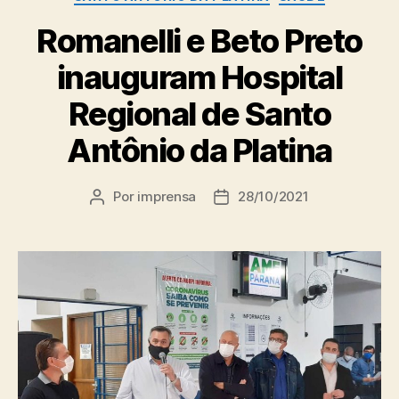
Romanelli e Beto Preto
inauguram Hospital
Regional de Santo
Antônio da Platina
Por
imprensa
28/10/2021
Autor
Data
do
de
post
publicação