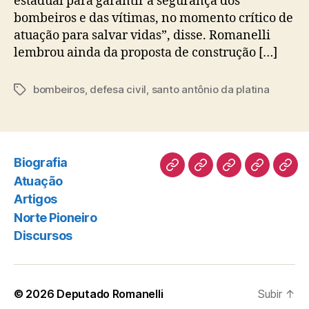
estadual para garantir a segurança dos
bombeiros e das vítimas, no momento crítico de
atuação para salvar vidas”, disse. Romanelli
lembrou ainda da proposta de construção […]
bombeiros
,
defesa civil
,
santo antônio da platina
Tags
Biografia
Biografia
Atuação
Artigos
Norte
Disc
Atuação
Pioneiro
Artigos
Norte Pioneiro
Discursos
© 2026
Deputado Romanelli
Subir
↑