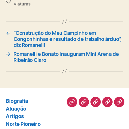
Tags
viaturas
←
“Construção do Meu Campinho em
Congonhinhas é resultado de trabalho árduo”,
diz Romanelli
→
Romanelli e Bonato inauguram Mini Arena de
Ribeirão Claro
Biografia
Biografia
Atuação
Artigos
Norte
Disc
Atuação
Pioneiro
Artigos
Norte Pioneiro