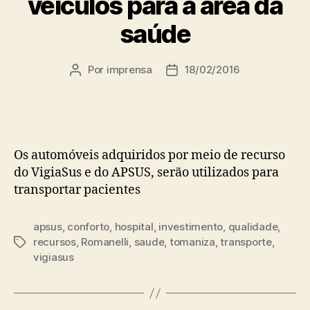
veículos para a área da
saúde
Por
imprensa
18/02/2016
Autor
Data
do
de
post
publicação
Os automóveis adquiridos por meio de recurso
do VigiaSus e do APSUS, serão utilizados para
transportar pacientes
apsus
,
conforto
,
hospital
,
investimento
,
qualidade
,
recursos
,
Romanelli
,
saude
,
tomaniza
,
transporte
,
Tags
vigiasus