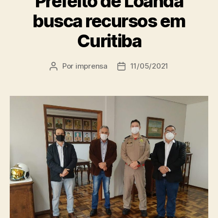
Prefeito de Loanda
busca recursos em
Curitiba
Por
imprensa
11/05/2021
Autor
Data
do
de
post
publicação