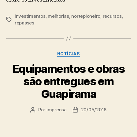
investimentos
,
melhorias
,
nortepioneiro
,
recursos
,
Tags
repasses
Categorias
NOTÍCIAS
Equipamentos e obras
são entregues em
Guapirama
Por
imprensa
20/05/2016
Autor
Data
do
de
post
publicação