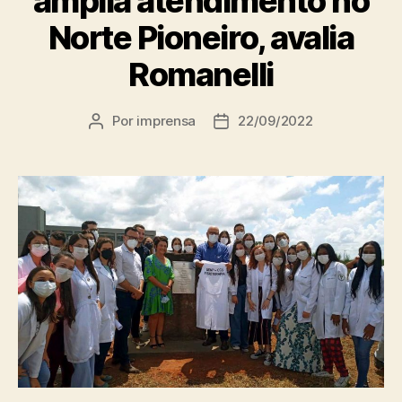
amplia atendimento no
Norte Pioneiro, avalia
Romanelli
Por
imprensa
22/09/2022
Autor
Data
do
de
post
publicação