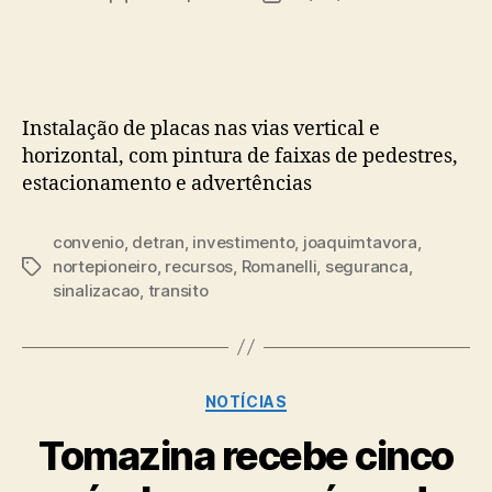
do
de
post
publicação
Instalação de placas nas vias vertical e
horizontal, com pintura de faixas de pedestres,
estacionamento e advertências
convenio
,
detran
,
investimento
,
joaquimtavora
,
nortepioneiro
,
recursos
,
Romanelli
,
seguranca
,
Tags
sinalizacao
,
transito
Categorias
NOTÍCIAS
Tomazina recebe cinco