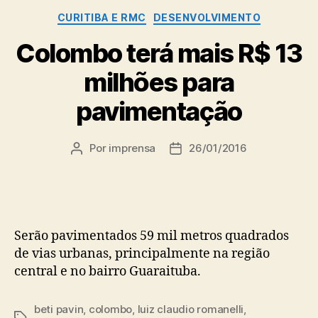
Categorias
CURITIBA E RMC
DESENVOLVIMENTO
Colombo terá mais R$ 13
milhões para
pavimentação
Por
imprensa
26/01/2016
Autor
Data
do
de
post
publicação
Serão pavimentados 59 mil metros quadrados
de vias urbanas, principalmente na região
central e no bairro Guaraituba.
beti pavin
,
colombo
,
luiz claudio romanelli
,
Tags