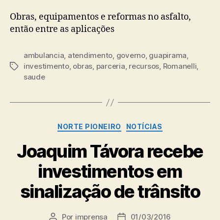
Obras, equipamentos e reformas no asfalto,
então entre as aplicações
ambulancia
,
atendimento
,
governo
,
guapirama
,
investimento
,
obras
,
parceria
,
recursos
,
Romanelli
,
Tags
saude
Categorias
NORTE PIONEIRO
NOTÍCIAS
Joaquim Távora recebe
investimentos em
sinalização de trânsito
Por
imprensa
01/03/2016
Autor
Data