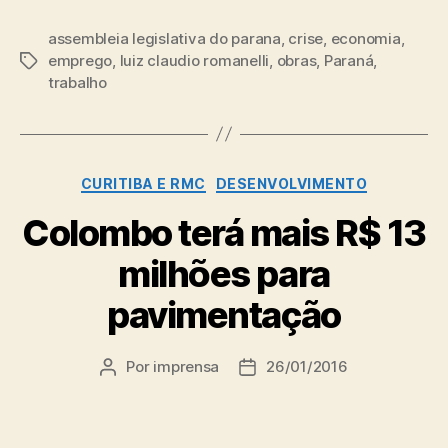
assembleia legislativa do parana
,
crise
,
economia
,
emprego
,
luiz claudio romanelli
,
obras
,
Paraná
,
Tags
trabalho
Categorias
CURITIBA E RMC
DESENVOLVIMENTO
Colombo terá mais R$ 13
milhões para
pavimentação
Por
imprensa
26/01/2016
Autor
Data
do
de
post
publicação