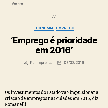
Vareta
Categorias
ECONOMIA
EMPREGO
‘Emprego é prioridade
em 2016’
Por
imprensa
02/02/2016
Autor
Data
do
de
post
publicação
Os investimentos do Estado vão impulsionar a
criação de empregos nas cidades em 2016, diz
Romanelli