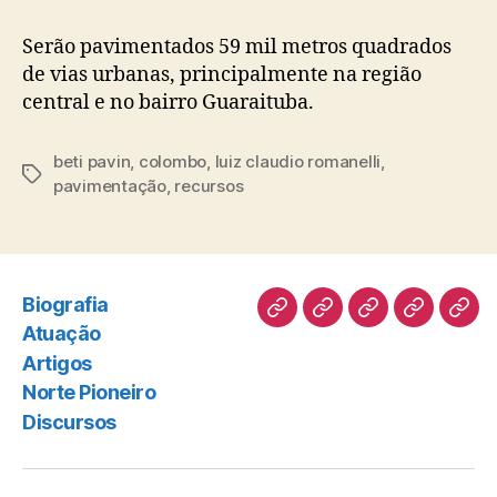
Serão pavimentados 59 mil metros quadrados
de vias urbanas, principalmente na região
central e no bairro Guaraituba.
beti pavin
,
colombo
,
luiz claudio romanelli
,
Tags
pavimentação
,
recursos
Biografia
Biografia
Atuação
Artigos
Norte
Disc
Atuação
Pioneiro
Artigos
Norte Pioneiro
Discursos