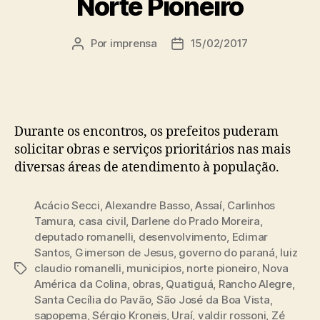
Norte Pioneiro
Por
imprensa
15/02/2017
Autor
Data
do
de
post
publicação
Durante os encontros, os prefeitos puderam
solicitar obras e serviços prioritários nas mais
diversas áreas de atendimento à população.
Acácio Secci
,
Alexandre Basso
,
Assaí
,
Carlinhos
Tamura
,
casa civil
,
Darlene do Prado Moreira
,
deputado romanelli
,
desenvolvimento
,
Edimar
Santos
,
Gimerson de Jesus
,
governo do paraná
,
luiz
claudio romanelli
,
municipios
,
norte pioneiro
,
Nova
Tags
América da Colina
,
obras
,
Quatiguá
,
Rancho Alegre
,
Santa Cecília do Pavão
,
São José da Boa Vista
,
sapopema
,
Sérgio Kroneis
,
Uraí
,
valdir rossoni
,
Zé