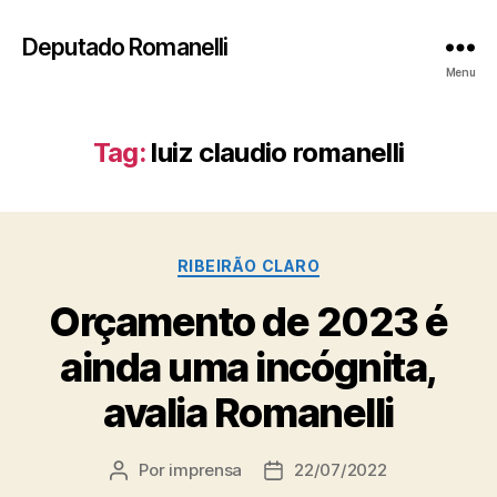
Deputado Romanelli
Menu
Tag:
luiz claudio romanelli
Categorias
RIBEIRÃO CLARO
Orçamento de 2023 é
ainda uma incógnita,
avalia Romanelli
Por
imprensa
22/07/2022
Autor
Data
do
de