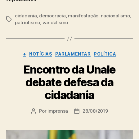
cidadania
,
democracia
,
manifestação
,
nacionalismo
,
Tags
patriotismo
,
vandalismo
Categorias
+
NOTÍCIAS
PARLAMENTAR
POLÍTICA
Encontro da Unale
debate defesa da
cidadania
Por
imprensa
28/08/2019
Autor
Data
do
de
post
publicação