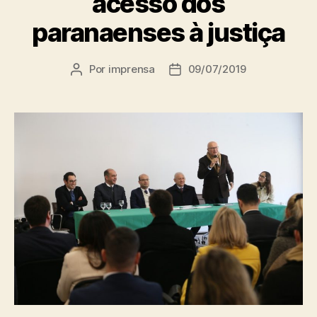
acesso dos
paranaenses à justiça
Por
imprensa
09/07/2019
Autor
Data
do
de
post
publicação