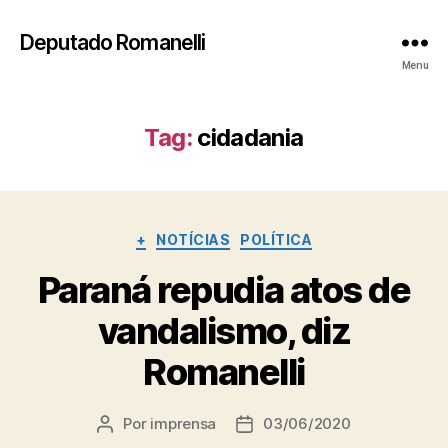
Deputado Romanelli
Menu
Tag:
cidadania
Categorias
+
NOTÍCIAS
POLÍTICA
Paraná repudia atos de
vandalismo, diz
Romanelli
Por
imprensa
03/06/2020
Autor
Data
do
de