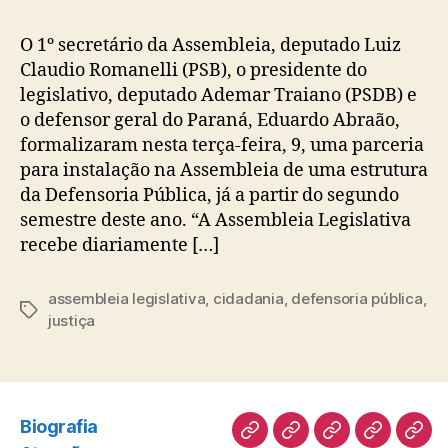
O 1º secretário da Assembleia, deputado Luiz
Claudio Romanelli (PSB), o presidente do
legislativo, deputado Ademar Traiano (PSDB) e
o defensor geral do Paraná, Eduardo Abraão,
formalizaram nesta terça-feira, 9, uma parceria
para instalação na Assembleia de uma estrutura
da Defensoria Pública, já a partir do segundo
semestre deste ano. “A Assembleia Legislativa
recebe diariamente […]
assembleia legislativa
,
cidadania
,
defensoria pública
,
Tags
justiça
Biografia
Biografia
Atuação
Artigos
Norte
Disc