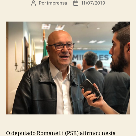
Por
imprensa
11/07/2019
Autor
Data
do
de
post
publicação
O deputado Romanelli (PSB) afirmou nesta