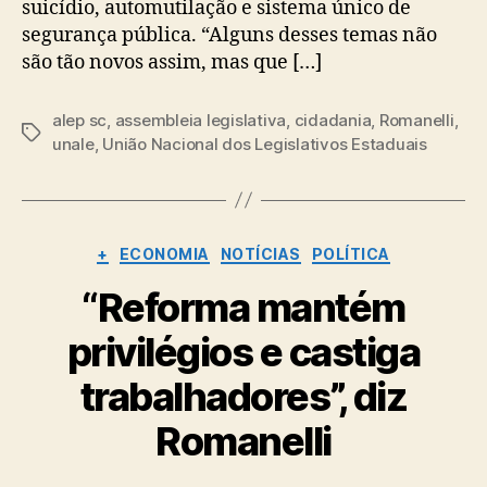
suicídio, automutilação e sistema único de
segurança pública. “Alguns desses temas não
são tão novos assim, mas que […]
alep sc
,
assembleia legislativa
,
cidadania
,
Romanelli
,
Tags
unale
,
União Nacional dos Legislativos Estaduais
Categorias
+
ECONOMIA
NOTÍCIAS
POLÍTICA
“Reforma mantém
privilégios e castiga
trabalhadores”, diz
Romanelli