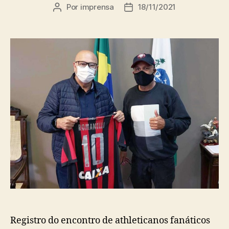
Por
imprensa
18/11/2021
Autor
Data
do
de
post
publicação
Registro do encontro de athleticanos fanáticos