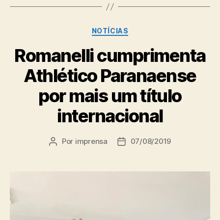
Categorias
NOTÍCIAS
Romanelli cumprimenta
Athlético Paranaense
por mais um título
internacional
Por
imprensa
07/08/2019
Autor
Data
do
de
post
publicação