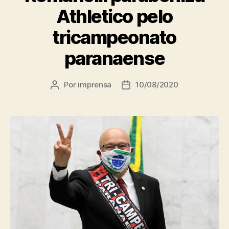
Athletico pelo
tricampeonato
paranaense
Por
imprensa
10/08/2020
Autor
Data
do
de
post
publicação