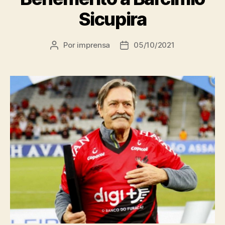
Sicupira
Por
imprensa
05/10/2021
Autor
Data
do
de
post
publicação