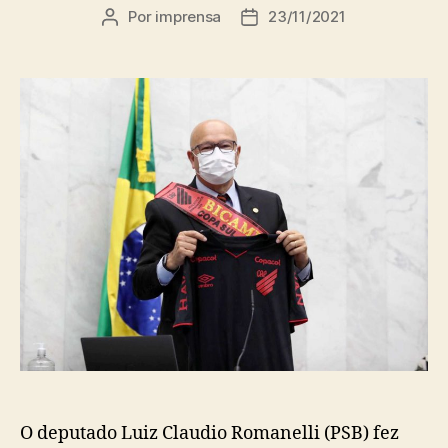
Por
imprensa
23/11/2021
Autor
Data
do
de
post
publicação
O deputado Luiz Claudio Romanelli (PSB) fez