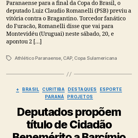
Paranaense para a final da Copa do Brasil, o
deputado Luiz Claudio Romanelli (PSB) previu a
vitória contra o Bragantino. Torcedor fanático
do Furacão, Romanelli disse que vai para
Montevidéu (Uruguai) neste sábado, 20, e
apontou 2 […]
Athlético Paranaense
,
CAP
,
Copa Sulamericana
Tags
Categorias
+
BRASIL
CURITIBA
DESTAQUES
ESPORTE
PARANÁ
PROJETOS
Deputados propõem
título de Cidadão
Benemérito a Barcímio