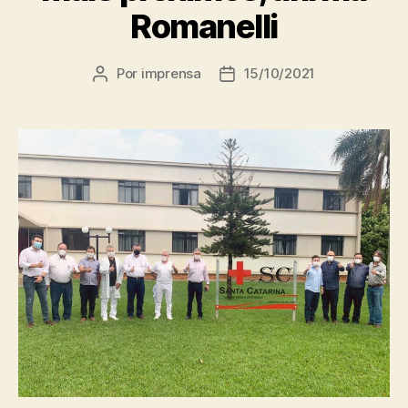
Romanelli
Por
imprensa
15/10/2021
Autor
Data
do
de
post
publicação