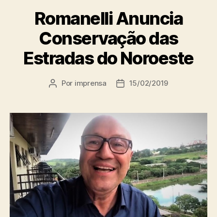
Romanelli Anuncia
Conservação das
Estradas do Noroeste
Por
imprensa
15/02/2019
Autor
Data
do
de
post
publicação