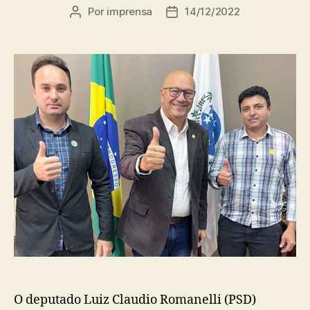
Por
imprensa
14/12/2022
Autor
Data
do
de
post
publicação
O deputado Luiz Claudio Romanelli (PSD)