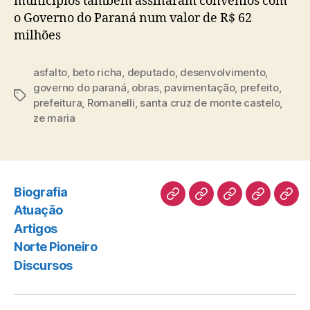
municípios também assinaram convênios com
o Governo do Paraná num valor de R$ 62
milhões
asfalto
,
beto richa
,
deputado
,
desenvolvimento
,
governo do paraná
,
obras
,
pavimentação
,
prefeito
,
Tags
prefeitura
,
Romanelli
,
santa cruz de monte castelo
,
ze maria
Biografia
Biografia
Atuação
Artigos
Norte
Disc
Atuação
Pioneiro
Artigos
Norte Pioneiro
Discursos