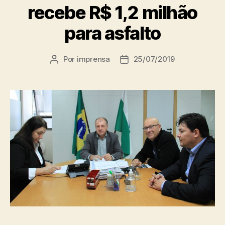
recebe R$ 1,2 milhão
para asfalto
Por
imprensa
25/07/2019
Autor
Data
do
de
post
publicação