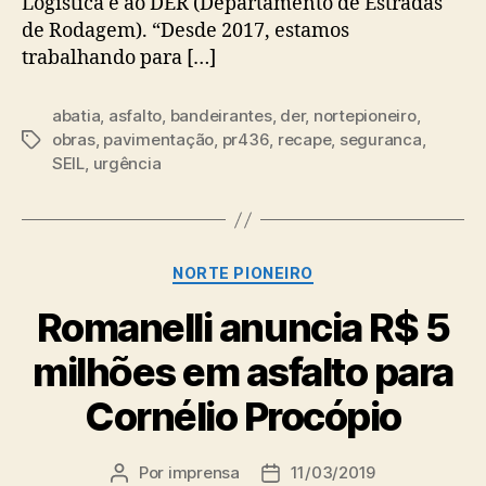
Logística e ao DER (Departamento de Estradas
de Rodagem). “Desde 2017, estamos
trabalhando para […]
abatia
,
asfalto
,
bandeirantes
,
der
,
nortepioneiro
,
obras
,
pavimentação
,
pr436
,
recape
,
seguranca
,
Tags
SEIL
,
urgência
Categorias
NORTE PIONEIRO
Romanelli anuncia R$ 5
milhões em asfalto para
Cornélio Procópio
Por
imprensa
11/03/2019
Autor
Data