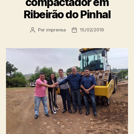
compactador em
Ribeirão do Pinhal
Por
imprensa
15/02/2019
Autor
Data
do
de
post
publicação