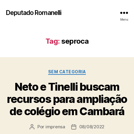
Deputado Romanelli
Menu
Tag:
seproca
Categorias
SEM CATEGORIA
Neto e Tinelli buscam
recursos para ampliação
de colégio em Cambará
Por
imprensa
08/08/2022
Autor
Data
do
de