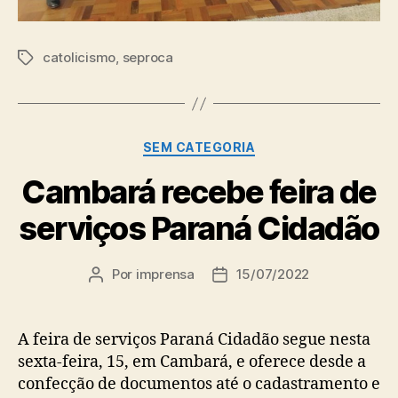
catolicismo
,
seproca
Tags
Categorias
SEM CATEGORIA
Cambará recebe feira de
serviços Paraná Cidadão
Por
imprensa
15/07/2022
Autor
Data
do
de
post
publicação
A feira de serviços Paraná Cidadão segue nesta
sexta-feira, 15, em Cambará, e oferece desde a
confecção de documentos até o cadastramento e