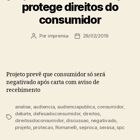
protege direitos do
consumidor
Por
imprensa
29/02/2016
Autor
Data
do
de
post
publicação
Projeto prevê que consumidor só será
negativado após carta com aviso de
recebimento
analise
,
audiencia
,
audienciapublica
,
consumidor
,
debate
,
defesadoconsumidor
,
direitos
,
Tags
direitosdoconsumidor
,
discussao
,
negativado
,
projeto
,
protecao
,
Romanelli
,
seproca
,
serasa
,
spc