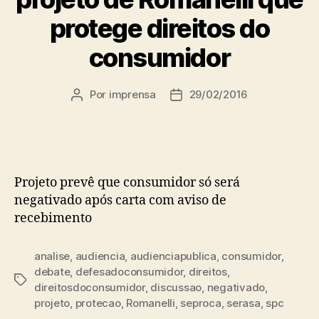
protege direitos do
consumidor
Por
imprensa
29/02/2016
Autor
Data
do
de
post
publicação
Projeto prevê que consumidor só será
negativado após carta com aviso de
recebimento
analise
,
audiencia
,
audienciapublica
,
consumidor
,
debate
,
defesadoconsumidor
,
direitos
,
Tags
direitosdoconsumidor
,
discussao
,
negativado
,
projeto
,
protecao
,
Romanelli
,
seproca
,
serasa
,
spc