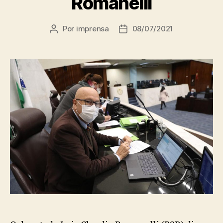
Romanelli
Por
imprensa
08/07/2021
Autor
Data
do
de
post
publicação