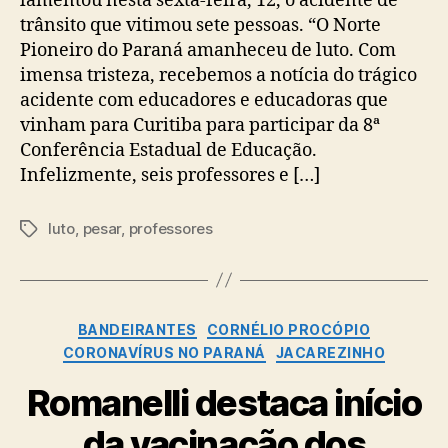
lamentou nesta sexta-feira, 12, o acidente de
trânsito que vitimou sete pessoas. “O Norte
Pioneiro do Paraná amanheceu de luto. Com
imensa tristeza, recebemos a notícia do trágico
acidente com educadores e educadoras que
vinham para Curitiba para participar da 8ª
Conferência Estadual de Educação.
Infelizmente, seis professores e […]
luto
,
pesar
,
professores
Tags
Categorias
BANDEIRANTES
CORNÉLIO PROCÓPIO
CORONAVÍRUS NO PARANÁ
JACAREZINHO
Romanelli destaca início
da vacinação dos