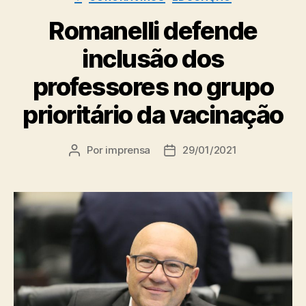
Romanelli defende
inclusão dos
professores no grupo
prioritário da vacinação
Por
imprensa
29/01/2021
Autor
Data
do
de
post
publicação