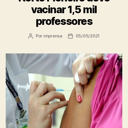
vacinar 1,5 mil
professores
Por
imprensa
05/05/2021
Autor
Data
do
de
post
publicação