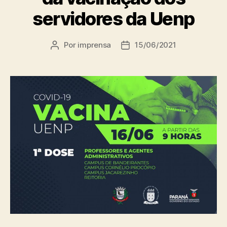
servidores da Uenp
Por
imprensa
15/06/2021
Autor
Data
do
de
post
publicação