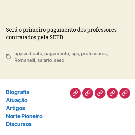
post
publicação
Será o primeiro pagamento dos professores
contratados pela SEED
appsindicato
,
pagamento
,
pps
,
professores
,
Tags
Romanelli
,
salario
,
seed
Biografia
Biografia
Atuação
Artigos
Norte
Disc
Atuação
Pioneiro
Artigos
Norte Pioneiro
Discursos