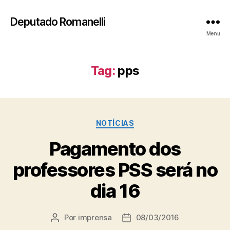
Deputado Romanelli
Menu
Tag:
pps
Categorias
NOTÍCIAS
Pagamento dos
professores PSS será no
dia 16
Por
imprensa
08/03/2016
Autor
Data
do
de