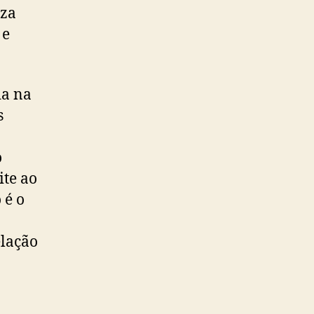
iza
 e
da na
s
o
ite ao
 é o
elação