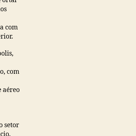
Portal
dos
ia com
rior.
olis,
io, com
e aéreo
 setor
cio,