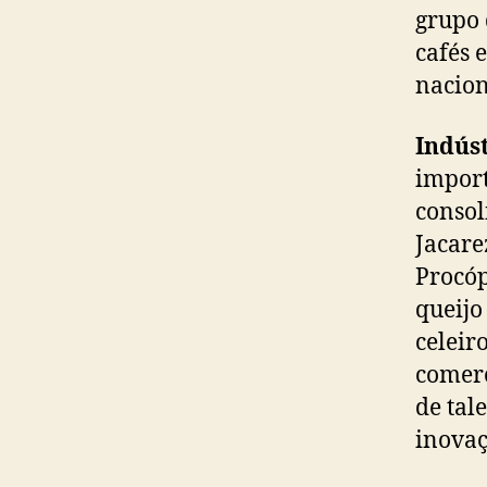
grupo 
cafés 
nacion
Indús
import
consol
Jacare
Procóp
queijo
celeir
comerc
de tal
inovaç