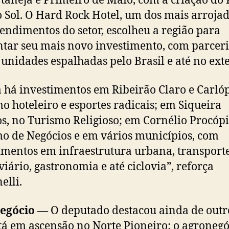
taneja e Primeiro de Maio, com a criação do 
o Sol. O Hard Rock Hotel, um dos mais arroja
ndimentos do setor, escolheu a região para
tar seu mais novo investimento, com parcer
 unidades espalhadas pelo Brasil e até no exte
 há investimentos em Ribeirão Claro e Carlóp
o hoteleiro e esportes radicais; em Siqueira
, no Turismo Religioso; em Cornélio Procóp
o de Negócios e em vários municípios, com
imentos em infraestrutura urbana, transport
viário, gastronomia e até ciclovia”, reforça
lli.
egócio
— O deputado destacou ainda de outro
tá em ascensão no Norte Pioneiro: o agronegó