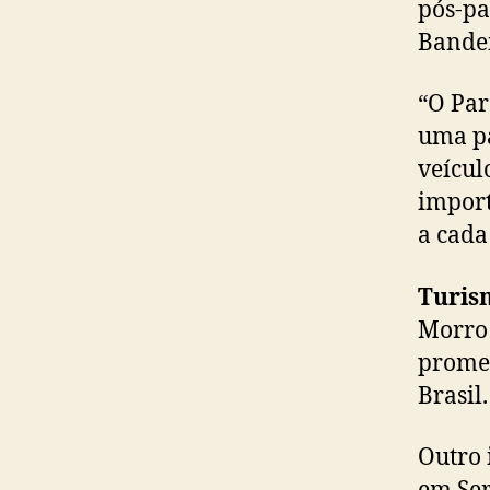
pós-pa
Bandei
“O Par
uma pa
veícul
import
a cada
Turis
Morro 
promet
Brasil.
Outro 