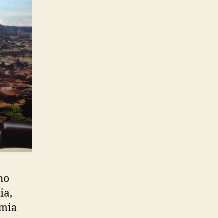
mo
ia,
omia