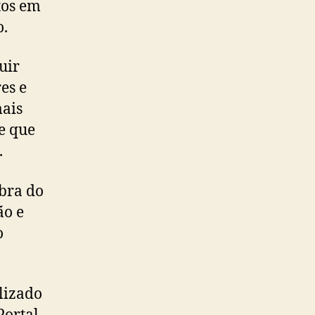
tos em
o.
uir
es e
mais
e que
.
bra do
ão e
o
lizado