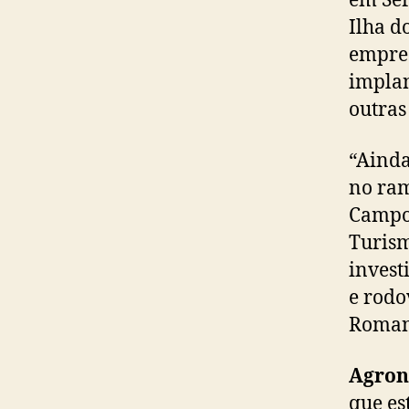
em Ser
Ilha d
empree
implan
outras
“Ainda
no ram
Campos
Turism
invest
e rodo
Romane
Agron
que es