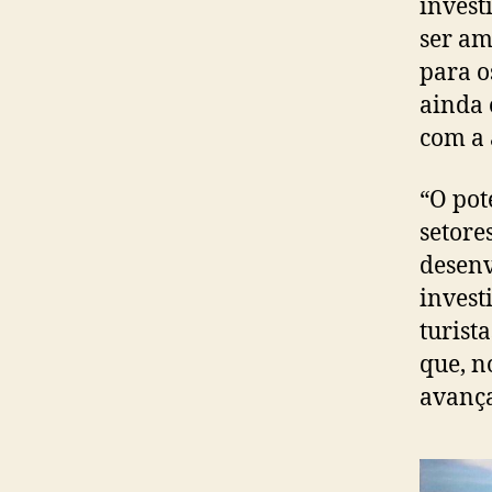
invest
ser am
para o
ainda 
com a 
“O pot
setore
desenv
invest
turist
que, n
avança