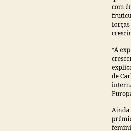
com ên
frutic
forças
cresci
“A exp
cresce
explic
de Car
intern
Europa
Ainda 
prêmio
femini