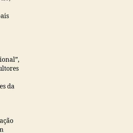
pais
ional”,
ultores
es da
uação
um