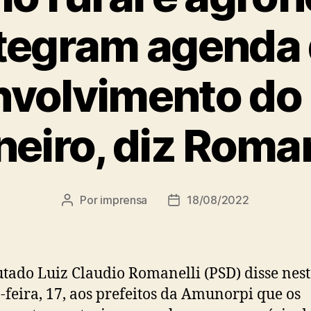
tegram agenda
volvimento do
neiro, diz Roman
Por
imprensa
18/08/2022
Autor
Data
do
de
post
publicação
tado Luiz Claudio Romanelli (PSD) disse nes
-feira, 17, aos prefeitos da Amunorpi que os