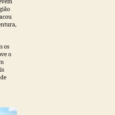
devem
gião
tacou
entura,
s os
ove o
em
is
 de