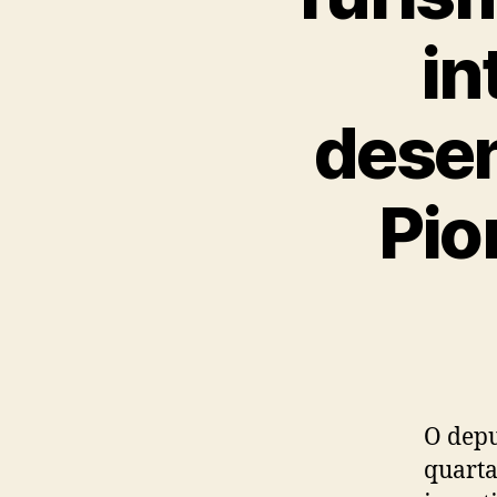
in
desen
Pio
O depu
quarta