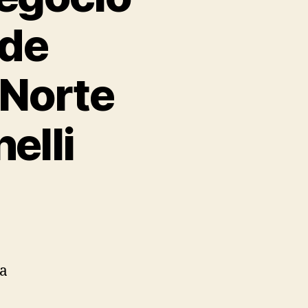
 de
 Norte
elli
ta