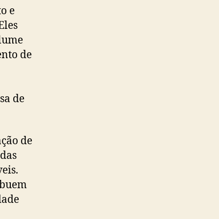
o e
Eles
olume
ento de
sa de
ação de
adas
eis.
ribuem
dade