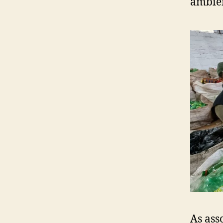
ambien
As ass