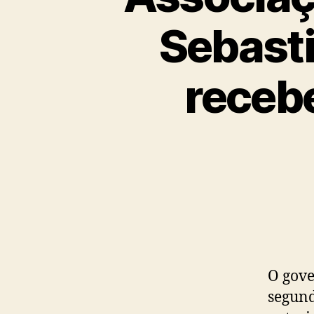
Sebasti
recebe
O gove
segunda