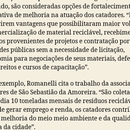
do, são consideradas opções de fortaleciment
ativa de melhoria na atuação dos catadores. “
irem vantagens que possibilitaram maior v
ercialização de material reciclável, recebim
os provenientes de projetos e contratação por
des públicas sem a necessidade de licitação,
mia para negociações de seus materiais, defe
ireitos e cursos de capacitação”.
xemplo, Romanelli cita o trabalho da associ
res de São Sebastião da Amoreira. “São colet
ia 10 toneladas mensais de resíduos recicláv
e gerar emprego e renda, os catadores cont
 melhoria do meio meio ambiente e da quali
a da cidade”.