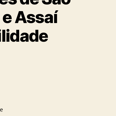
 e Assaí
ilidade
a
de