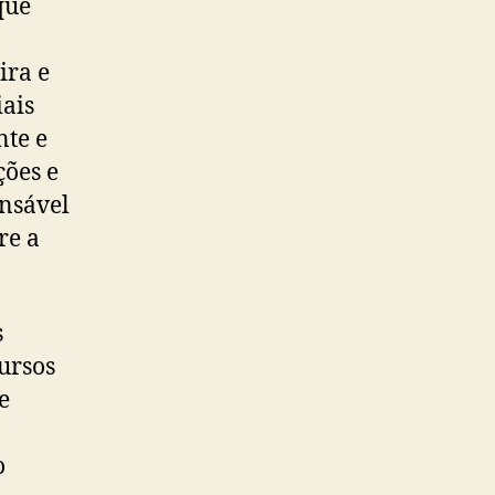
que
ira e
iais
nte e
ções e
ensável
re a
s
ursos
e
o