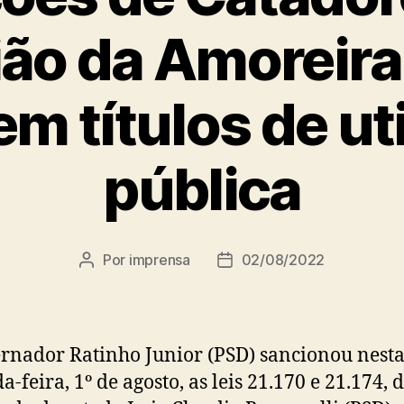
ão da Amoreira
m títulos de ut
pública
Por
imprensa
02/08/2022
Autor
Data
do
de
post
publicação
rnador Ratinho Junior (PSD) sancionou nest
-feira, 1º de agosto, as leis 21.170 e 21.174, 