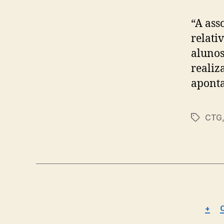
“A ass
relati
alunos
realiz
aponta
CTG
Tags
+