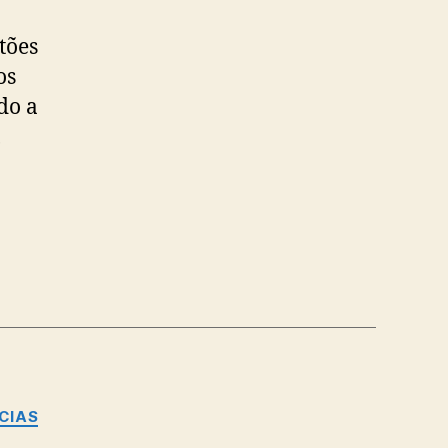
tões
os
do a
,
CIAS