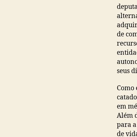
deputa
altern
adquir
de com
recurs
entida
autono
seus d
Como e
catado
em méd
Além d
para a
de vid