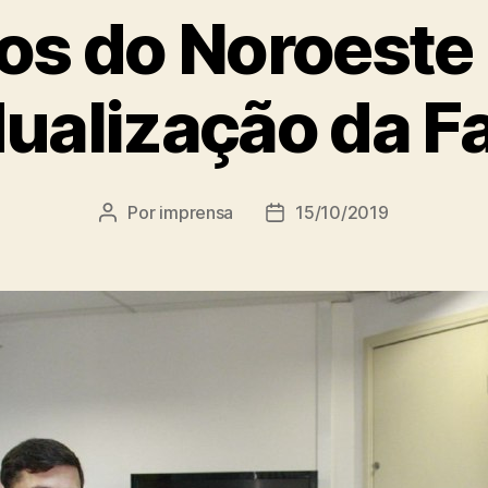
tos do Noroest
ualização da F
Por
imprensa
15/10/2019
Autor
Data
do
de
post
publicação