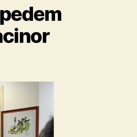
e pedem
acinor