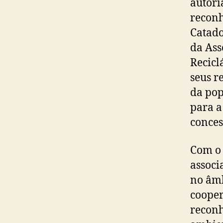
autori
reconh
Catado
da Ass
Recicl
seus r
da pop
para a
conces
Com o 
associ
no âmb
cooper
reconh