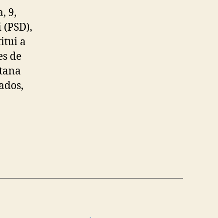
, 9,
 (PSD),
itui a
es de
itana
ados,