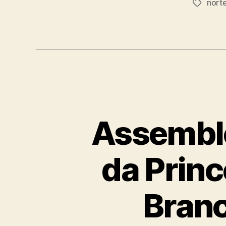
norte
Tags
Assemble
da Princ
Branc