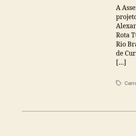
A Asse
projet
Alexan
Rota T
Rio Br
de Cur
[…]
Cerr
Tags