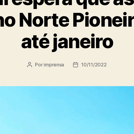
o Norte Pioneir
até janeiro
Por
imprensa
10/11/2022
Autor
Data
do
de
post
publicação