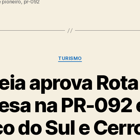
 pioneiro
,
pr-092
Categorias
TURISMO
ia aprova Rota 
esa na PR-092 
o do Sul e Cerr