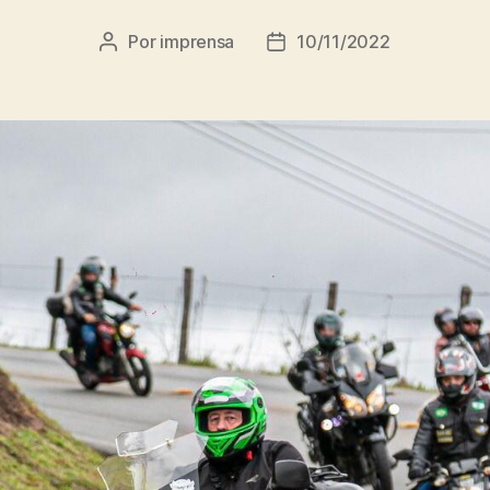
Por
imprensa
10/11/2022
Autor
Data
do
de
post
publicação