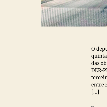
O depu
quinta
das ob
DER-PR
tercei
entre 
[…]