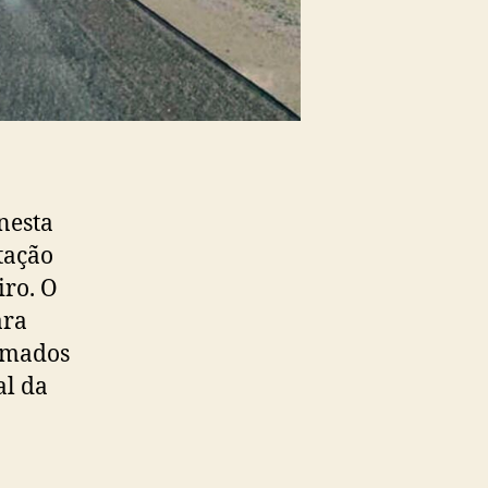
nesta
itação
iro. O
ara
timados
al da