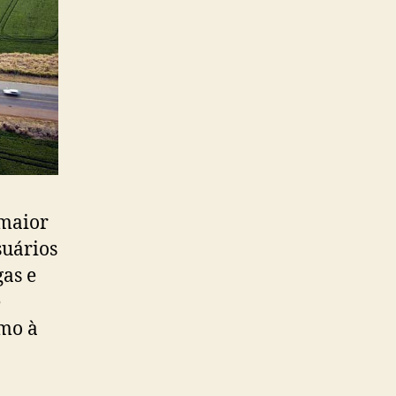
 maior
suários
gas e
e
omo à