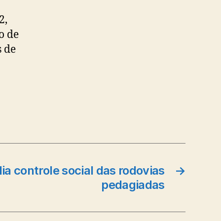
2,
o de
s de
ia controle social das rodovias
→
pedagiadas