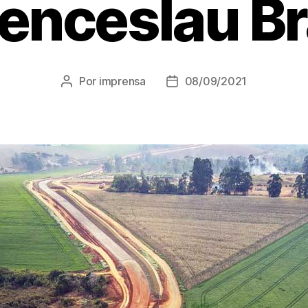
enceslau Br
Por
imprensa
08/09/2021
Autor
Data
do
de
post
publicação