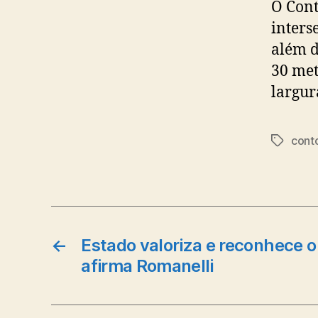
O Cont
inters
além d
30 met
largur
conto
Tags
←
Estado valoriza e reconhece o 
afirma Romanelli