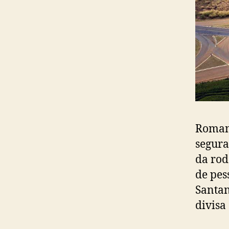
Romane
segura
da rod
de pes
Santan
divisa