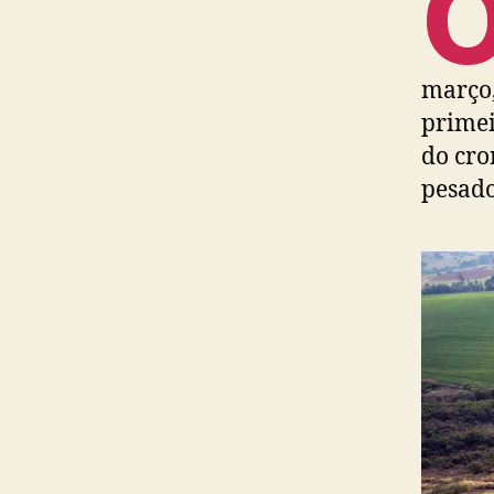
março,
primei
do cro
pesado