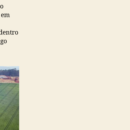
do
o em
 dentro
ego