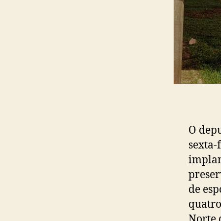
O depu
sexta-
implan
preser
de esp
quatro
Norte 