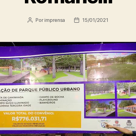
Por
imprensa
15/01/2021
Autor
Data
do
de
post
publicação