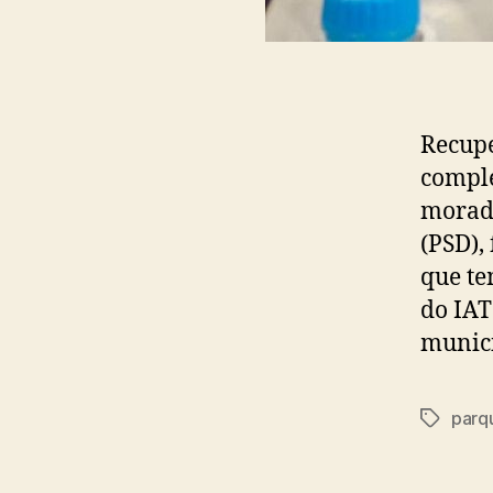
Recupe
comple
morado
(PSD),
que te
do IAT
municí
parq
Tags