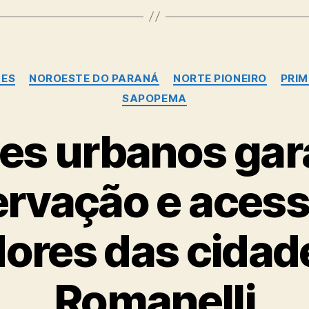
Categorias
LES
NOROESTE DO PARANÁ
NORTE PIONEIRO
PRIM
SAPOPEMA
es urbanos ga
ervação e acess
res das cidade
Romanelli