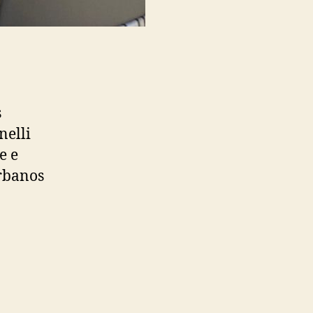
s
nelli
e e
Urbanos