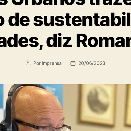
 de sustentabi
ades, diz Roman
Por
imprensa
20/06/2023
Autor
Data
do
de
post
publicação