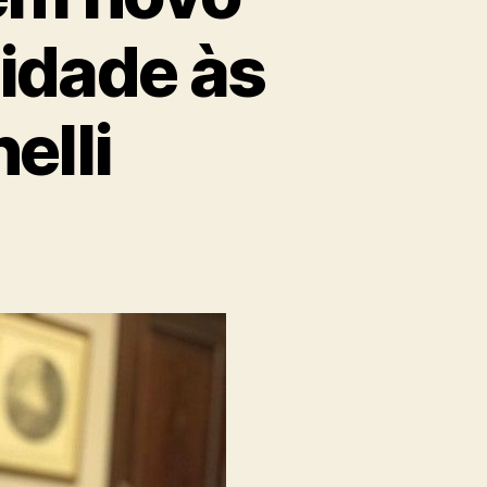
lidade às
elli