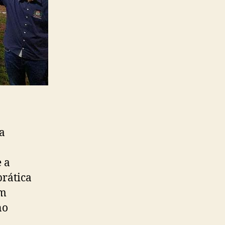
a
 a
prática
em
no