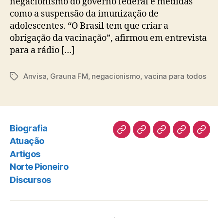
negacionismo do governo federal e medidas
como a suspensão da imunização de
adolescentes. “O Brasil tem que criar a
obrigação da vacinação”, afirmou em entrevista
para a rádio […]
Anvisa
,
Grauna FM
,
negacionismo
,
vacina para todos
Tags
Biografia
Biografia
Atuação
Artigos
Norte
Disc
Atuação
Pioneiro
Artigos
Norte Pioneiro
Discursos