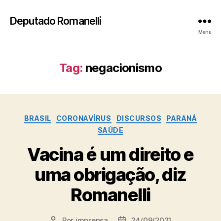
Deputado Romanelli
Menu
Tag:
negacionismo
Categorias
BRASIL
CORONAVÍRUS
DISCURSOS
PARANÁ
SAÚDE
Vacina é um direito e
uma obrigação, diz
Romanelli
Por
imprensa
24/09/2021
Autor
Data