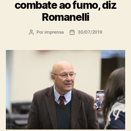
combate ao fumo, diz
Romanelli
Por
imprensa
30/07/2019
Autor
Data
do
de
post
publicação