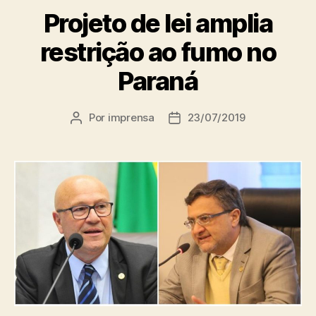
Projeto de lei amplia
restrição ao fumo no
Paraná
Por
imprensa
23/07/2019
Autor
Data
do
de
post
publicação