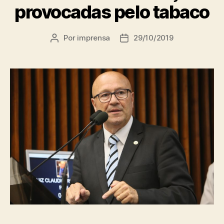
provocadas pelo tabaco
Por
imprensa
29/10/2019
Autor
Data
do
de
post
publicação