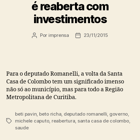
é reaberta com
investimentos
Por
imprensa
23/11/2015
Autor
Data
do
de
post
publicação
Para o deputado Romanelli, a volta da Santa
Casa de Colombo tem um significado imenso
não só ao município, mas para todo a Região
Metropolitana de Curitiba.
beti pavin
,
beto richa
,
deputado romanelli
,
governo
,
michele caputo
,
reabertura
,
santa casa de colombo
,
Tags
saude