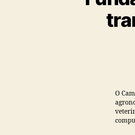
tra
O Camp
agrono
veteri
compu