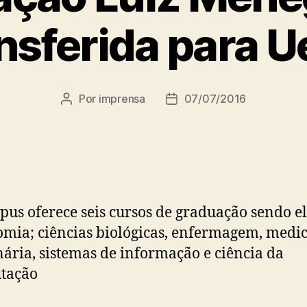
nsferida para 
Por
imprensa
07/07/2016
Autor
Data
do
de
post
publicação
us oferece seis cursos de graduação sendo el
mia; ciências biológicas, enfermagem, medi
nária, sistemas de informação e ciência da
tação