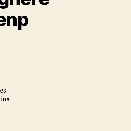
Uenp
es
cina