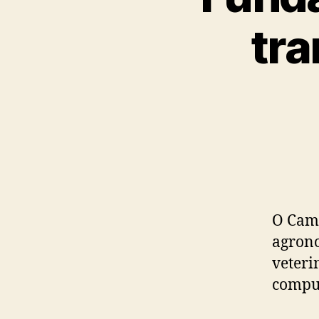
tra
O Camp
agrono
veteri
compu