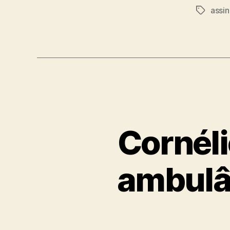
assin
Tags
Cornél
ambulâ