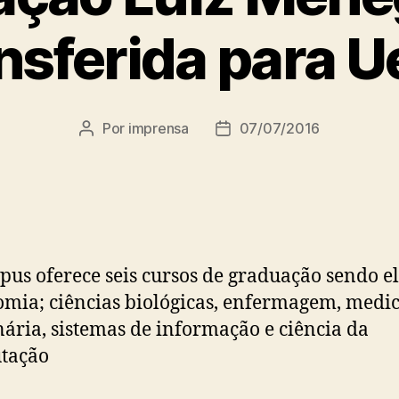
nsferida para 
Por
imprensa
07/07/2016
Autor
Data
do
de
post
publicação
us oferece seis cursos de graduação sendo el
mia; ciências biológicas, enfermagem, medi
nária, sistemas de informação e ciência da
tação