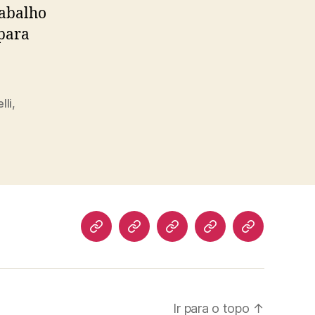
rabalho
 para
lli
,
Biografia
Atuação
Artigos
Norte
Discursos
Pioneiro
Ir para o topo
↑