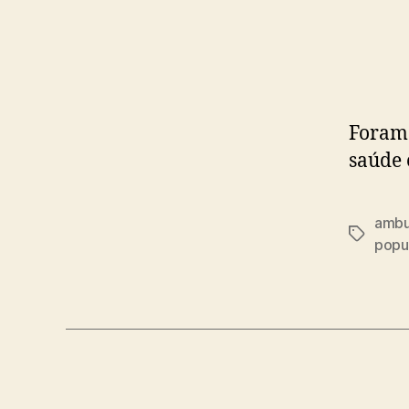
Foram 
saúde 
ambu
Tags
popu