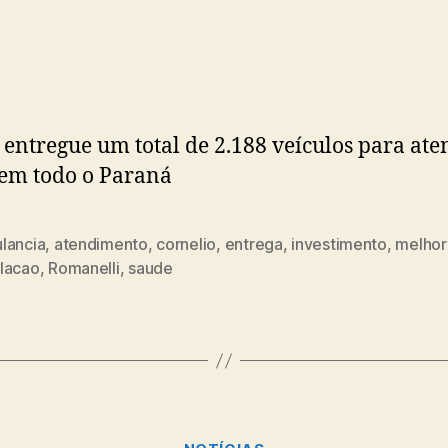
do
de
post
publicação
entregue um total de 2.188 veículos para ate
em todo o Paraná
lancia
,
atendimento
,
cornelio
,
entrega
,
investimento
,
melhor
lacao
,
Romanelli
,
saude
Categorias