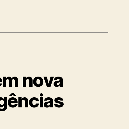
ém nova
gências