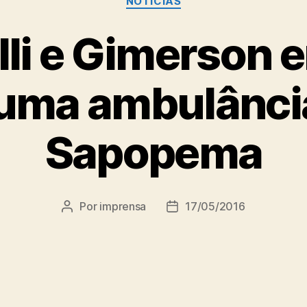
NOTÍCIAS
li e Gimerson 
uma ambulânci
Sapopema
Por
imprensa
17/05/2016
Autor
Data
do
de
post
publicação