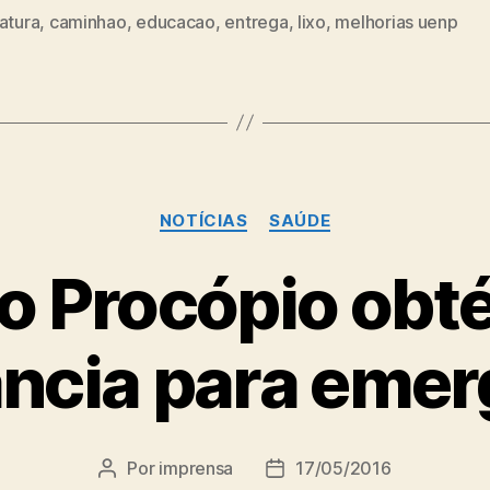
atura
,
caminhao
,
educacao
,
entrega
,
lixo
,
melhorias uenp
Categorias
NOTÍCIAS
SAÚDE
io Procópio obt
ncia para emer
Por
imprensa
17/05/2016
Autor
Data