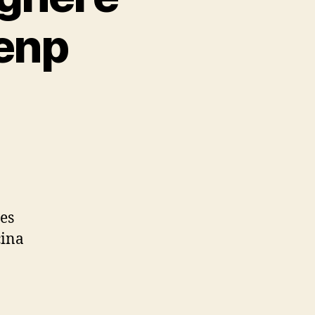
Uenp
es
cina