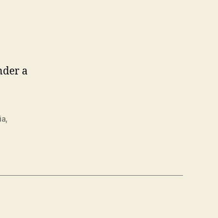
nder a
ia
,