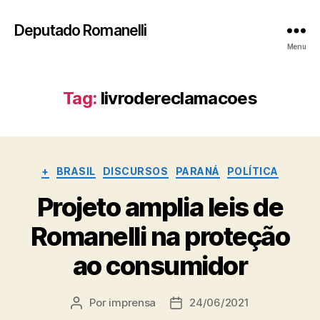
Deputado Romanelli
Menu
Tag:
livrodereclamacoes
Categorias
+
BRASIL
DISCURSOS
PARANÁ
POLÍTICA
Projeto amplia leis de
Romanelli na proteção
ao consumidor
Por
imprensa
24/06/2021
Autor
Data
do
de