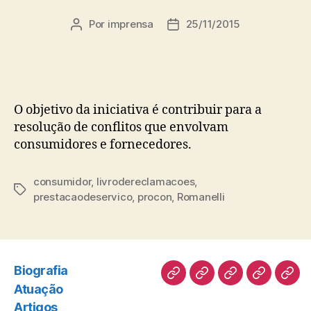
Por
imprensa
25/11/2015
Autor
Data
do
de
post
publicação
O objetivo da iniciativa é contribuir para a
resolução de conflitos que envolvam
consumidores e fornecedores.
consumidor
,
livrodereclamacoes
,
Tags
prestacaodeservico
,
procon
,
Romanelli
Biografia
Biografia
Atuação
Artigos
Norte
Disc
Atuação
Pioneiro
Artigos