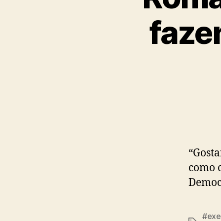
faze
“Gosta
como o
Democr
#exe