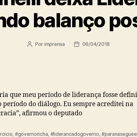
ndo balanço pos
Por
imprensa
06/04/2018
Autor
Data
do
de
post
publicação
ria que meu período de liderança fosse defin
 período do diálogo. Eu sempre acreditei na
acia”, afirmou o deputado
rcicio
,
#governoricha
,
#liderancadogoverno
,
#paranaseguee