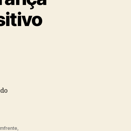
itivo
ido
mfrente
,