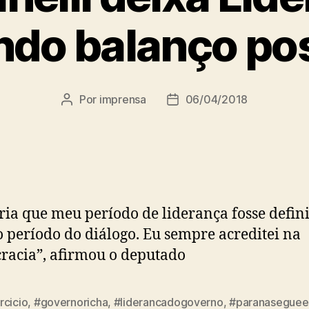
ndo balanço pos
Por
imprensa
06/04/2018
Autor
Data
do
de
post
publicação
ria que meu período de liderança fosse defin
 período do diálogo. Eu sempre acreditei na
acia”, afirmou o deputado
rcicio
,
#governoricha
,
#liderancadogoverno
,
#paranaseguee