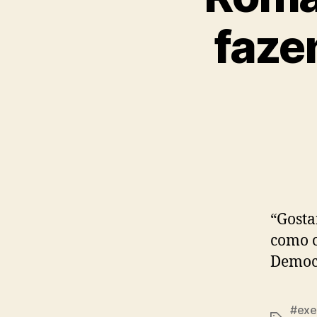
faze
“Gosta
como o
Democr
#exe