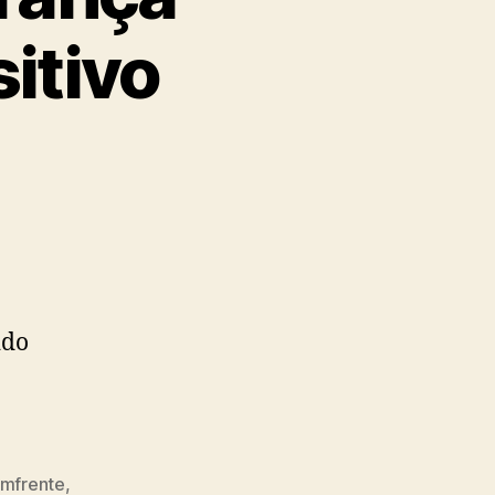
itivo
ido
mfrente
,