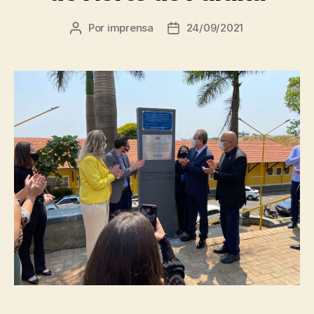
Por
imprensa
24/09/2021
Autor
Data
do
de
post
publicação