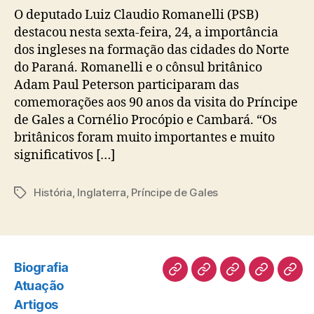
O deputado Luiz Claudio Romanelli (PSB)
destacou nesta sexta-feira, 24, a importância
dos ingleses na formação das cidades do Norte
do Paraná. Romanelli e o cônsul britânico
Adam Paul Peterson participaram das
comemorações aos 90 anos da visita do Príncipe
de Gales a Cornélio Procópio e Cambará. “Os
britânicos foram muito importantes e muito
significativos […]
História
,
Inglaterra
,
Príncipe de Gales
Tags
Biografia
Biografia
Atuação
Artigos
Norte
Disc
Atuação
Pioneiro
Artigos