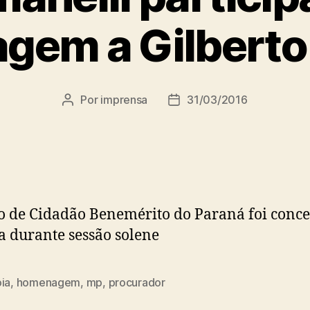
em a Gilberto
Por
imprensa
31/03/2016
Autor
Data
do
de
post
publicação
lo de Cidadão Benemérito do Paraná foi conc
a durante sessão solene
ia
,
homenagem
,
mp
,
procurador