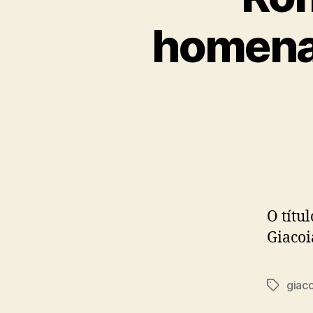
homenag
O títu
Giacoi
giaco
Tags