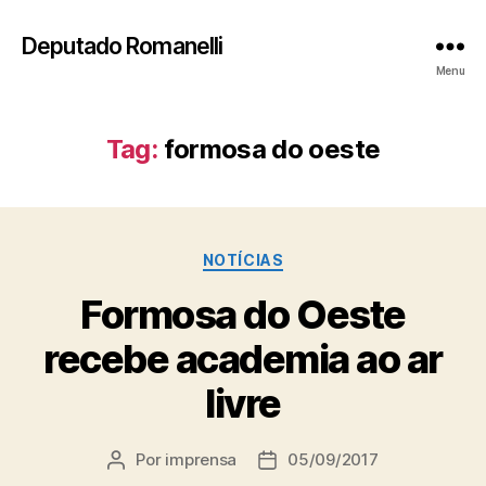
Deputado Romanelli
Menu
Tag:
formosa do oeste
Categorias
NOTÍCIAS
Formosa do Oeste
recebe academia ao ar
livre
Por
imprensa
05/09/2017
Autor
Data
do
de