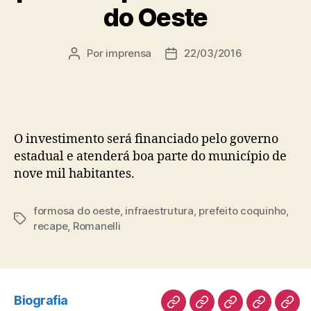
do Oeste
Por
imprensa
22/03/2016
Autor
Data
do
de
post
publicação
O investimento será financiado pelo governo
estadual e atenderá boa parte do município de
nove mil habitantes.
formosa do oeste
,
infraestrutura
,
prefeito coquinho
,
Tags
recape
,
Romanelli
Biografia
Biografia
Atuação
Artigos
Norte
Disc