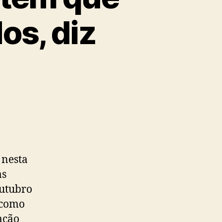
os, diz
 nesta
as
outubro
 como
ação