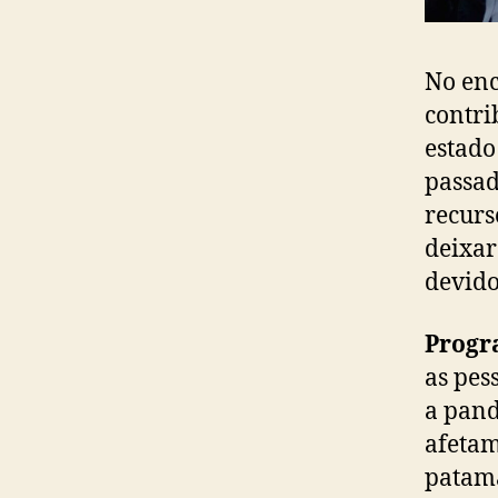
No enc
contri
estado
passad
recurs
deixar
devido
Progr
as pes
a pand
afetam
patama