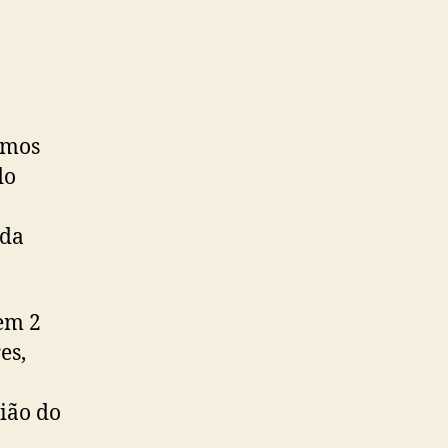
imos
do
 da
em 2
es,
ião do