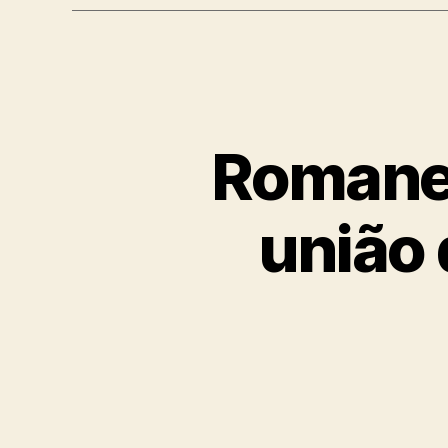
Romanel
união 