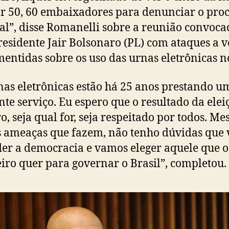
 50, 60 embaixadores para denunciar o proc
ral”, disse Romanelli sobre a reunião convoca
residente Jair Bolsonaro (PL) com ataques a v
mentidas sobre os uso das urnas eletrônicas no
nas eletrônicas estão há 25 anos prestando u
nte serviço. Eu espero que o resultado da elei
o, seja qual for, seja respeitado por todos. M
 ameaças que fazem, não tenho dúvidas que
er a democracia e vamos eleger aquele que 
eiro quer para governar o Brasil”, completou.