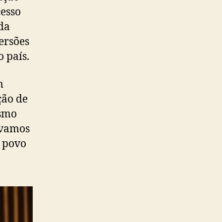
esso
da
ersões
 país.
m
ção de
esmo
 vamos
o povo