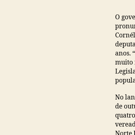
O gove
pronun
Cornél
deputa
anos. 
muito 
Legisl
popula
No lan
de out
quatro
veread
Norte 