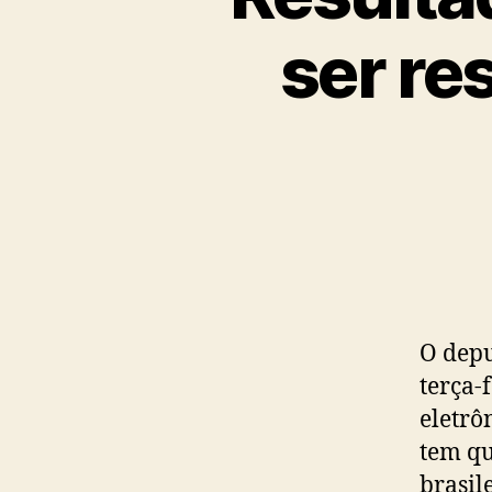
ser re
O depu
terça-f
eletrô
tem qu
brasil