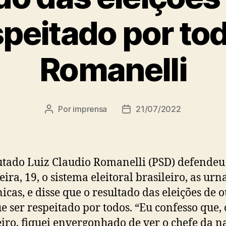
speitado por tod
Romanelli
Por
imprensa
21/07/2022
Autor
Data
do
de
post
publicação
tado Luiz Claudio Romanelli (PSD) defendeu
eira, 19, o sistema eleitoral brasileiro, as urn
nicas, e disse que o resultado das eleições de 
e ser respeitado por todos. “Eu confesso que,
eiro, fiquei envergonhado de ver o chefe da n