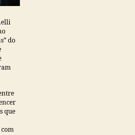
elli
no
s” do
e
e
eram
entre
vencer
s que
o com