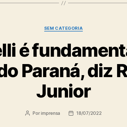
Categorias
SEM CATEGORIA
li é fundamenta
do Paraná, diz 
Junior
Por
imprensa
18/07/2022
Autor
Data
do
de