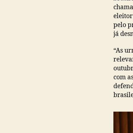
chamar
eleito
pelo p
já des
“As ur
releva
outubr
com as
defend
brasil