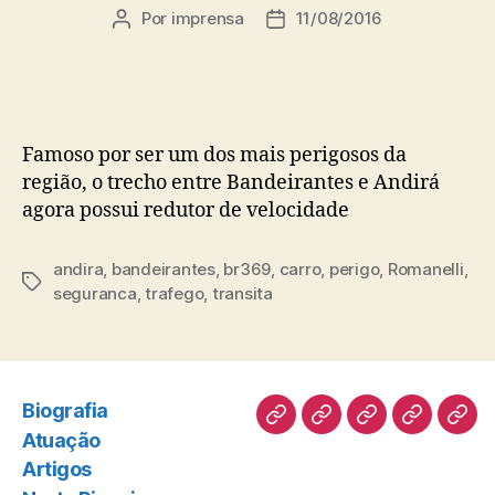
Por
imprensa
11/08/2016
Autor
Data
do
de
post
publicação
Famoso por ser um dos mais perigosos da
região, o trecho entre Bandeirantes e Andirá
agora possui redutor de velocidade
andira
,
bandeirantes
,
br369
,
carro
,
perigo
,
Romanelli
,
Tags
seguranca
,
trafego
,
transita
Biografia
Biografia
Atuação
Artigos
Norte
Disc
Atuação
Pioneiro
Artigos