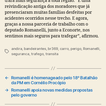
trará mais segurança a toda região. “É uma
reivindicação antiga dos moradores que já
presenciaram muitas famílias desfeitas por
acidentes ocorridos nesse trecho. E agora,
graças a nossa parceria de trabalho com o
deputado Romanelli, junto a Econorte, nos
sentimos mais seguros para trafegar”, afirmou.
andira
,
bandeirantes
,
br369
,
carro
,
perigo
,
Romanelli
,
Tags
seguranca
,
trafego
,
transita
←
Romanelli é homenageado pelo 18º Batalhão
da PM em Cornélio Procópio
→
Romanelli apoia novas medidas propostas
pelo governo