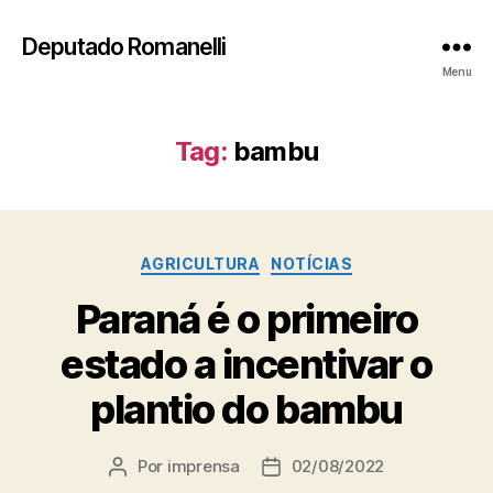
Deputado Romanelli
Menu
Tag:
bambu
Categorias
AGRICULTURA
NOTÍCIAS
Paraná é o primeiro
estado a incentivar o
plantio do bambu
Por
imprensa
02/08/2022
Autor
Data
do
de