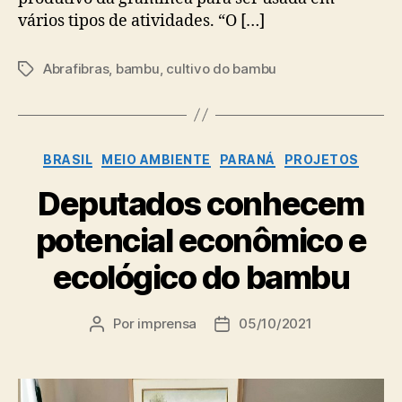
vários tipos de atividades. “O […]
Abrafibras
,
bambu
,
cultivo do bambu
Tags
Categorias
BRASIL
MEIO AMBIENTE
PARANÁ
PROJETOS
Deputados conhecem
potencial econômico e
ecológico do bambu
Por
imprensa
05/10/2021
Autor
Data
do
de
post
publicação