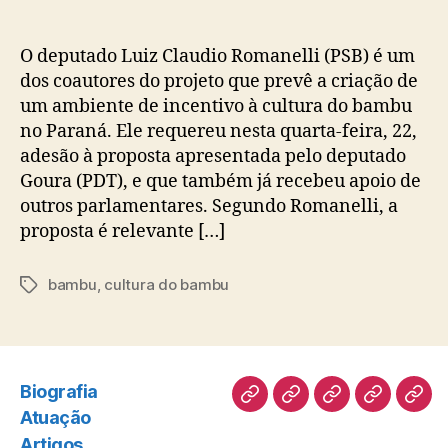
O deputado Luiz Claudio Romanelli (PSB) é um
dos coautores do projeto que prevê a criação de
um ambiente de incentivo à cultura do bambu
no Paraná. Ele requereu nesta quarta-feira, 22,
adesão à proposta apresentada pelo deputado
Goura (PDT), e que também já recebeu apoio de
outros parlamentares. Segundo Romanelli, a
proposta é relevante […]
bambu
,
cultura do bambu
Tags
Biografia
Biografia
Atuação
Artigos
Norte
Disc
Atuação
Pioneiro
Artigos