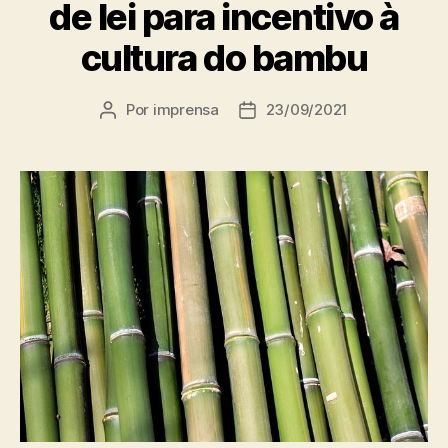
de lei para incentivo à
cultura do bambu
Por
imprensa
23/09/2021
Autor
Data
do
de
post
publicação