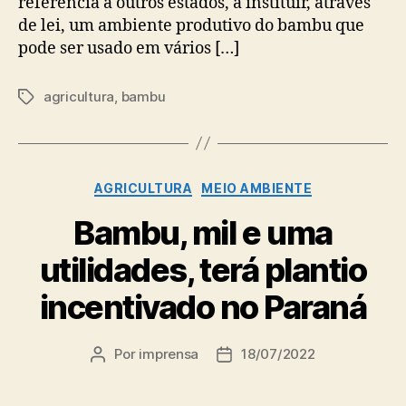
referência a outros estados, a instituir, através
de lei, um ambiente produtivo do bambu que
pode ser usado em vários […]
agricultura
,
bambu
Tags
Categorias
AGRICULTURA
MEIO AMBIENTE
Bambu, mil e uma
utilidades, terá plantio
incentivado no Paraná
Por
imprensa
18/07/2022
Autor
Data
do
de
post
publicação