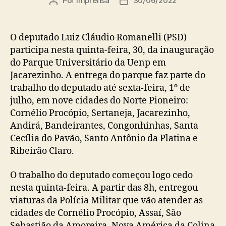
Por
imprensa
30/06/2022
Autor
Data
do
de
post
publicação
O deputado Luiz Cláudio Romanelli (PSD)
participa nesta quinta-feira, 30, da inauguração
do Parque Universitário da Uenp em
Jacarezinho. A entrega do parque faz parte do
trabalho do deputado até sexta-feira, 1º de
julho, em nove cidades do Norte Pioneiro:
Cornélio Procópio, Sertaneja, Jacarezinho,
Andirá, Bandeirantes, Congonhinhas, Santa
Cecília do Pavão, Santo Antônio da Platina e
Ribeirão Claro.
O trabalho do deputado começou logo cedo
nesta quinta-feira. A partir das 8h, entregou
viaturas da Polícia Militar que vão atender as
cidades de Cornélio Procópio, Assaí, São
Sebastião da Amoreira, Nova América da Colina