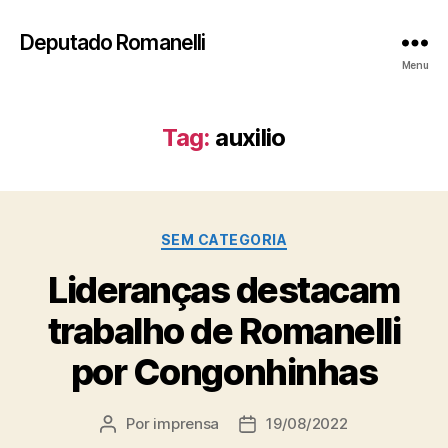
Deputado Romanelli
Menu
Tag:
auxilio
Categorias
SEM CATEGORIA
Lideranças destacam
trabalho de Romanelli
por Congonhinhas
Por
imprensa
19/08/2022
Autor
Data
do
de