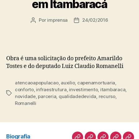
em Itambaracá
Por
imprensa
24/02/2016
Autor
Data
do
de
post
publicação
Obra é uma solicitação do prefeito Amarildo
Tostes e do deputado Luiz Claudio Romanelli
atencaoapopulacao
,
auxilio
,
capenamortuaria
,
conforto
,
infraestrutura
,
investimento
,
itambaraca
,
Tags
novidade
,
parceria
,
qualidadedevida
,
recurso
,
Romanelli
Biografia