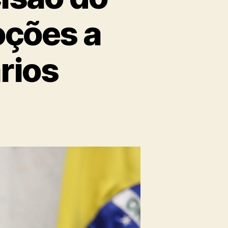
oções a
rios