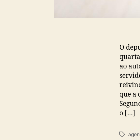
O depu
quarta
ao aut
servid
reivin
que a 
Segund
o […]
agen
Tags