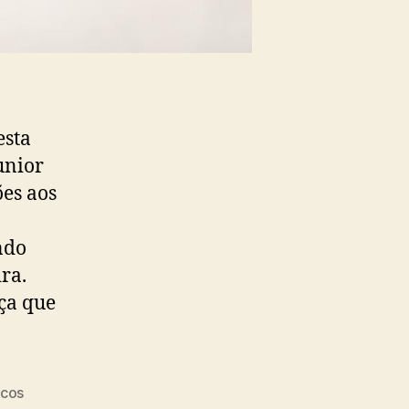
esta
unior
es aos
ndo
ra.
ça que
icos