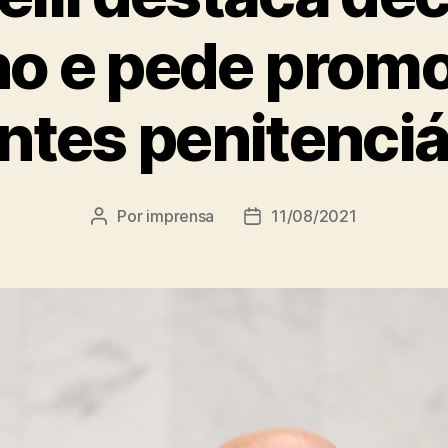
o e pede prom
ntes penitenciá
Por
imprensa
11/08/2021
Autor
Data
do
de
post
publicação