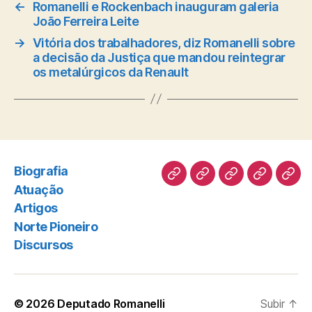
←
Romanelli e Rockenbach inauguram galeria
João Ferreira Leite
→
Vitória dos trabalhadores, diz Romanelli sobre
a decisão da Justiça que mandou reintegrar
os metalúrgicos da Renault
Biografia
Biografia
Atuação
Artigos
Norte
Disc
Atuação
Pioneiro
Artigos
Norte Pioneiro
Discursos
© 2026
Deputado Romanelli
Subir
↑