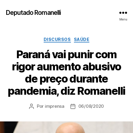
Deputado Romanelli
Menu
Categorias
DISCURSOS
SAÚDE
Paraná vai punir com
rigor aumento abusivo
de preço durante
pandemia, diz Romanelli
Por
imprensa
06/08/2020
Autor
Data
do
de
post
publicação