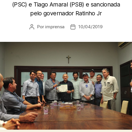
(PSC) e Tiago Amaral (PSB) e sancionada
pelo governador Ratinho Jr
Por
imprensa
10/04/2019
Autor
Data
do
de
post
publicação